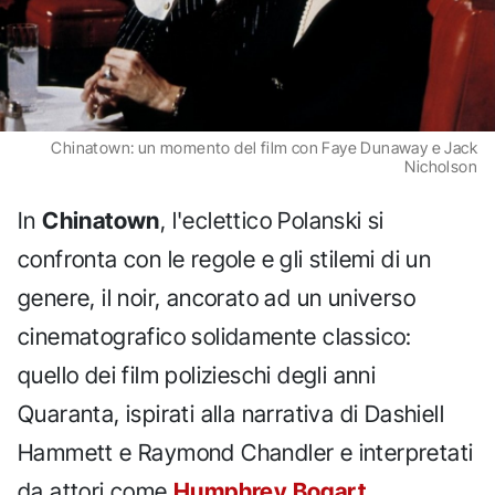
Chinatown: un momento del film con Faye Dunaway e Jack
Nicholson
In
Chinatown
, l'eclettico Polanski si
confronta con le regole e gli stilemi di un
genere, il noir, ancorato ad un universo
cinematografico solidamente classico:
quello dei film polizieschi degli anni
Quaranta, ispirati alla narrativa di Dashiell
Hammett e Raymond Chandler e interpretati
da attori come
Humphrey Bogart
.