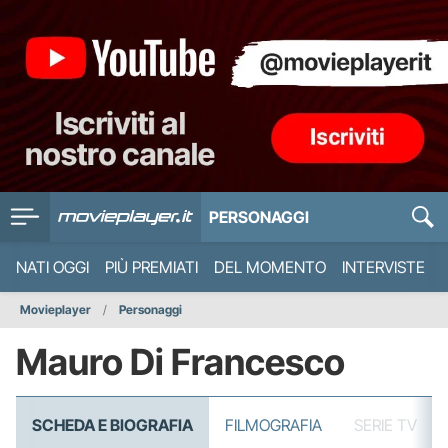
PERSONAGGI
NATI OGGI
PIÙ PREMIATI
DEL MOMENTO
INTERVISTE
Movieplayer
Personaggi
Mauro Di Francesco
SCHEDA E BIOGRAFIA
FILMOGRAFIA
SERIE TV