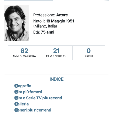
Professione:
Attore
Nato il:
18 Maggio 1951
(Milano, Italia)
Età:
75 anni
62
21
0
ANNI DI CARRIERA
FILM E SERIE TV
PREMI
INDICE
Biografia
Film più famosi
Film e Serie TV più recenti
Galleria
Generi più ricorrenti