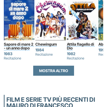
Sapore di mare 2 
Chewingum
Attila flagello di 
Abbr
- un anno dopo
Dio
1984
1991
1983
1982
Recitazione
Recit
Recitazione
Recitazione
MOSTRA ALTRO
FILM E SERIE TV PIÙ RECENTI DI
MAURO DI FRANCESCO