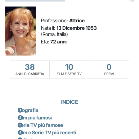
Professione:
Attrice
Nata il:
13 Dicembre 1953
(Roma, Italia)
Età:
72 anni
38
10
0
ANNI DI CARRIERA
FILM E SERIE TV
PREMI
INDICE
Biografia
Film più famosi
Serie TV più famose
Film e Serie TV più recenti