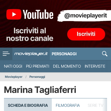
PERSONAGGI
NATI OGGI
PIÙ PREMIATI
DEL MOMENTO
INTERVISTE
Movieplayer
Personaggi
Marina Tagliaferri
SCHEDA E BIOGRAFIA
FILMOGRAFIA
SERIE TV