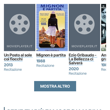
Un Posto al sole 
Mignon è partita
Ezio Gribaudo - 
Arriv
coi fiocchi
La Bellezza ci 
graz
1988
Salverà
2013
1988
Recitazione
2020
Recitazione
Recit
Recitazione
MOSTRA ALTRO