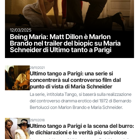
12/03/2025
Being Maria: Matt Dillon è Marlon
Brando nel trailer del biopic su Maria
Schneider di Ultimo tanto a Parigi
29/11/2021
Ultimo tango a Parigi: una serie si
concentrerà sul controverso film dal
punto di vista di Maria Schneider
La serie, intitolata Tango, si baserà sulla realizzazione
del controverso dramma erotico del 1972 di Bernardo
Bertolucci con Marlon Brando e Maria Schneider.
29/11/2018
Ultimo tango a Parigi e la scena del burro:
le dichiarazioni e le verità più scivolose