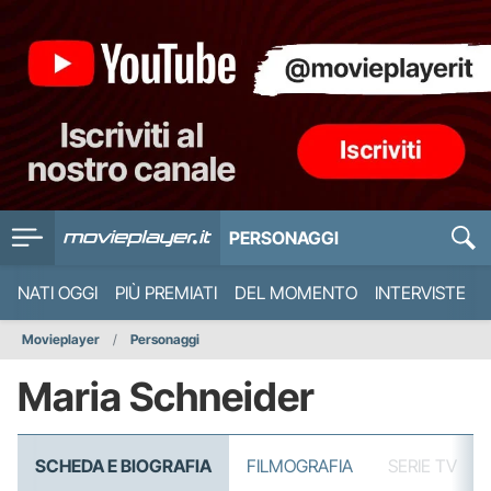
PERSONAGGI
NATI OGGI
PIÙ PREMIATI
DEL MOMENTO
INTERVISTE
Movieplayer
Personaggi
Maria Schneider
SCHEDA E BIOGRAFIA
FILMOGRAFIA
SERIE TV