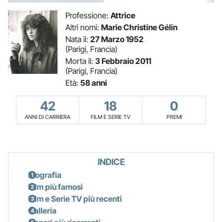
Professione:
Attrice
Altri nomi:
Marie Christine Gélin
Nata il:
27 Marzo 1952
(Parigi, Francia)
Morta il:
3 Febbraio 2011
(Parigi, Francia)
Età:
58 anni
42
18
0
ANNI DI CARRIERA
FILM E SERIE TV
PREMI
INDICE
Biografia
Film più famosi
Film e Serie TV più recenti
Galleria