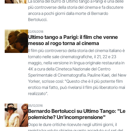
La scena del burro di Ultimo tango a Parigi è una delle
più controverse della storia del cinema e fa discutere
ancora a pochi giorni dalla morte di Bernardo
Bertolucci.
22/05/2018
Ultimo tango a Parigi: il film che venne
messo al rogo torna al cinema
Il film più controverso della storia del cinema italiano è
tornato nelle sale cinematografiche, il 21, 22 e 23
maggio, nella versione in lingua originale restaurata in
4K a cura della Cineteca Nazionale del Centro
Sperimentale di Cinematografia. Pauline Kael, del New
Yorker, scrisse così: "Questo che è il più potente film
erotico mai fatto, può rivelarsi il film più liberatorio mai
realizzato".
05/12/2016
Bernardo Bertolucci su Ultimo Tango: "Le
polemiche? Un'incomprensione"
Dopo le dure critiche ricevute negli ultimi giorni, il
regista ha voluto chiarire quanto accaduto sul set del