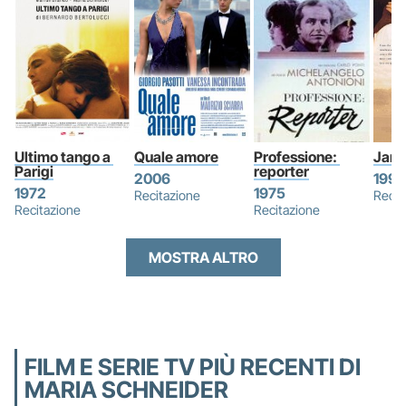
Ultimo tango a 
Quale amore
Professione: 
Jane
Parigi
reporter
2006
1996
1972
1975
Recitazione
Recit
Recitazione
Recitazione
MOSTRA ALTRO
FILM E SERIE TV PIÙ RECENTI DI
MARIA SCHNEIDER