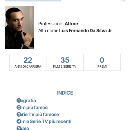
Professione:
Attore
Altri nomi:
Luis Fernando Da Silva Jr
22
35
0
ANNI DI CARRIERA
FILM E SERIE TV
PREMI
INDICE
Biografia
Film più famosi
Serie TV più famose
Film e Serie TV più recenti
Video