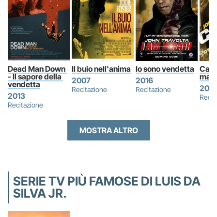
Dead Man Down 
Il buio nell'anima
Io sono vendetta
Cash 
- Il sapore della 
magh
2007
2016
vendetta
202
Recitazione
Recitazione
2013
Recit
Recitazione
MOSTRA ALTRO
SERIE TV PIÙ FAMOSE DI LUIS DA
SILVA JR.