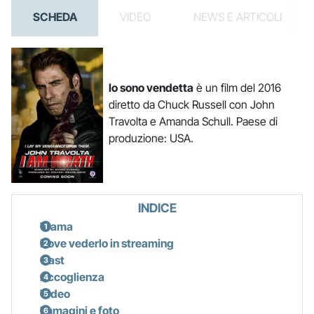
SCHEDA
VIDEO
NEWS E ARTICOLI
Io sono vendetta
è un film del 2016
diretto da Chuck Russell con John
Travolta e Amanda Schull. Paese di
produzione: USA.
INDICE
Trama
Dove vederlo in streaming
Cast
Accoglienza
Video
Immagini e foto