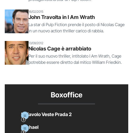
16/02/2015
John Travolta in I Am Wrath
La star di Pulp Fiction prende il posto di Nicolas Cage
in un nuovo action thriller carico di rabbia.
13/09/2012
Nicolas Cage è arrabbiato
Per il suo nuovo thriller, intitolato I Am Wrath, Cage
potrebbe essere diretto dal mitico William Friedkin.
Boxoffice
Il Diavolo Veste Prada 2
Michael