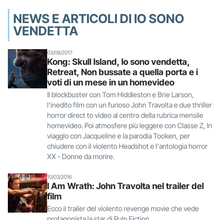
NEWS E ARTICOLI DI IO SONO
VENDETTA
03/08/2017
Kong: Skull Island, Io sono vendetta,
Retreat, Non bussate a quella porta e i
voti di un mese in un homevideo
Il blockbuster con Tom Hiddleston e Brie Larson,
l'inedito film con un furioso John Travolta e due thriller
horror direct to video al centro della rubrica mensile
homevideo. Poi atmosfere più leggere con Classe Z, In
viaggio con Jacqueline e la parodia Tooken, per
chiudere con il violento Headshot e l'antologia horror
XX - Donne da morire.
10/03/2016
I Am Wrath: John Travolta nel trailer del
film
Ecco il trailer del violento revenge movie che vede
protagonista la star di Pulp Fiction.