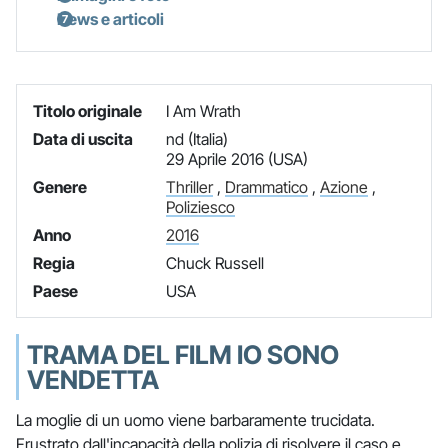
News e articoli
Titolo originale
I Am Wrath
Data di uscita
nd (Italia)
29 Aprile 2016 (USA)
Genere
Thriller
,
Drammatico
,
Azione
,
Poliziesco
Anno
2016
Regia
Chuck Russell
Paese
USA
TRAMA DEL FILM IO SONO
VENDETTA
La moglie di un uomo viene barbaramente trucidata.
Frustrato dall'incapacità della polizia di risolvere il caso e