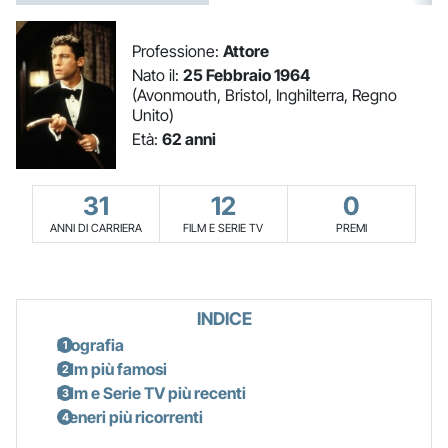
Professione:
Attore
Nato il:
25 Febbraio 1964
(Avonmouth, Bristol, Inghilterra, Regno
Unito)
Età:
62 anni
31
12
0
ANNI DI CARRIERA
FILM E SERIE TV
PREMI
INDICE
Biografia
Film più famosi
Film e Serie TV più recenti
Generi più ricorrenti