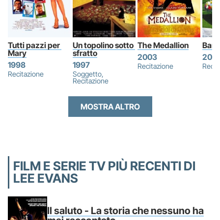
Tutti pazzi per 
Un topolino sotto 
The Medallion
Bara
Mary
sfratto
2003
200
1998
1997
Recitazione
Recit
Recitazione
Soggetto,
Recitazione
MOSTRA ALTRO
FILM E SERIE TV PIÙ RECENTI DI
LEE EVANS
Il saluto - La storia che nessuno ha