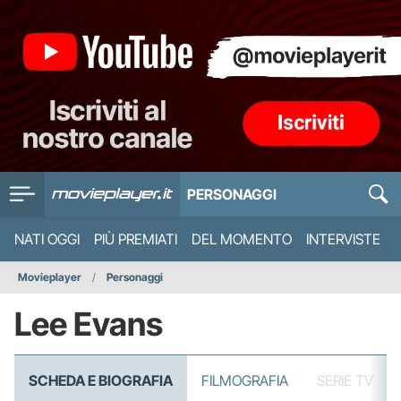
PERSONAGGI
NATI OGGI
PIÙ PREMIATI
DEL MOMENTO
INTERVISTE
Movieplayer
Personaggi
Lee Evans
SCHEDA E BIOGRAFIA
FILMOGRAFIA
SERIE TV