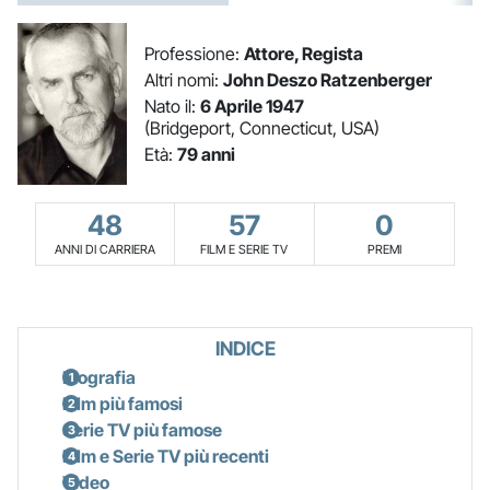
Professione:
Attore, Regista
Altri nomi:
John Deszo Ratzenberger
Nato il:
6 Aprile 1947
(Bridgeport, Connecticut, USA)
Età:
79 anni
48
57
0
ANNI DI CARRIERA
FILM E SERIE TV
PREMI
INDICE
Biografia
Film più famosi
Serie TV più famose
Film e Serie TV più recenti
Video