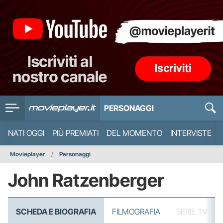
PERSONAGGI
NATI OGGI
PIÙ PREMIATI
DEL MOMENTO
INTERVISTE
Movieplayer
Personaggi
John Ratzenberger
SCHEDA E BIOGRAFIA
FILMOGRAFIA
SERIE TV