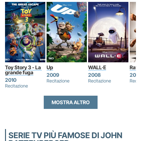
Toy Story 3 - La 
Up
WALL·E
Ratat
grande fuga
2009
2008
200
2010
Recitazione
Recitazione
Recit
Recitazione
MOSTRA ALTRO
SERIE TV PIÙ FAMOSE DI JOHN