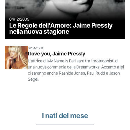
04/12/2009
Le Regole dell'Amore: Jaime Pressly
nella nuova stagione
01/04/2008
I love you, Jaime Pressly
L'attrice di My Name Is Earl sarà tra i protagonisti di
una nuova commedia della Dreamworks. Accanto a lei
ci saranno anche Rashida Jones, Paul Rudd e Jason
Segel.
I nati del mese