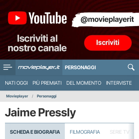
PERSONAGGI
NATI OGGI
PIÙ PREMIATI
DEL MOMENTO
INTERVISTE
Movieplayer
Personaggi
Jaime Pressly
SCHEDA E BIOGRAFIA
FILMOGRAFIA
SERIE TV