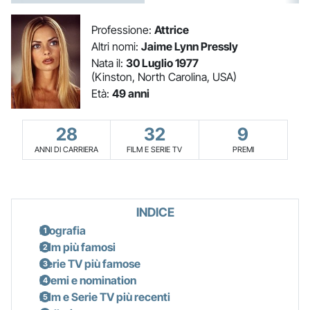
Professione:
Attrice
Altri nomi:
Jaime Lynn Pressly
Nata il:
30 Luglio 1977
(Kinston, North Carolina, USA)
Età:
49 anni
28
32
9
ANNI DI CARRIERA
FILM E SERIE TV
PREMI
INDICE
Biografia
Film più famosi
Serie TV più famose
Premi e nomination
Film e Serie TV più recenti