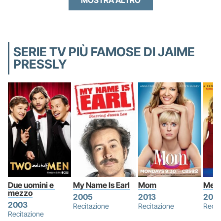
SERIE TV PIÙ FAMOSE DI JAIME
PRESSLY
Due uomini e 
My Name Is Earl
Mom
Meli
mezzo
2005
2013
2010
2003
Recitazione
Recitazione
Recit
Recitazione