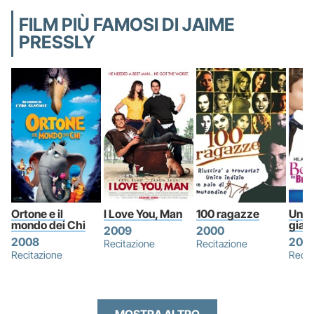
FILM PIÙ FAMOSI DI JAIME
PRESSLY
Ortone e il 
I Love You, Man
100 ragazze
Un pr
mondo dei Chi
giac
2009
2000
2008
2010
Recitazione
Recitazione
Recitazione
Recit
MOSTRA ALTRO