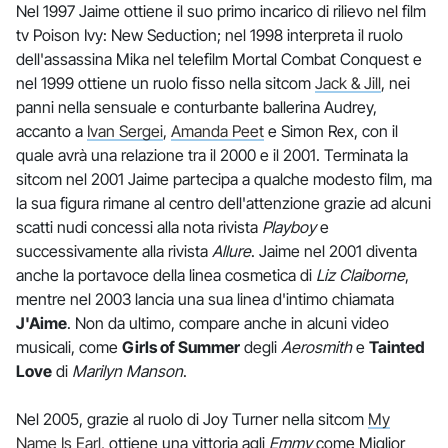
Nel 1997 Jaime ottiene il suo primo incarico di rilievo nel film
tv Poison Ivy: New Seduction; nel 1998 interpreta il ruolo
dell'assassina Mika nel telefilm Mortal Combat Conquest e
nel 1999 ottiene un ruolo fisso nella sitcom
Jack & Jill
, nei
panni nella sensuale e conturbante ballerina Audrey,
accanto a
Ivan Sergei
,
Amanda Peet
e Simon Rex, con il
quale avrà una relazione tra il 2000 e il 2001. Terminata la
sitcom nel 2001 Jaime partecipa a qualche modesto film, ma
la sua figura rimane al centro dell'attenzione grazie ad alcuni
scatti nudi concessi alla nota rivista
Playboy
e
successivamente alla rivista
Allure
. Jaime nel 2001 diventa
anche la portavoce della linea cosmetica di
Liz Claiborne
,
mentre nel 2003 lancia una sua linea d'intimo chiamata
J'Aime
. Non da ultimo, compare anche in alcuni video
musicali, come
Girls of Summer
degli
Aerosmith
e
Tainted
Love
di
Marilyn Manson
.
Nel 2005, grazie al ruolo di Joy Turner nella sitcom
My
Name Is Earl
, ottiene una vittoria agli
Emmy
come Miglior