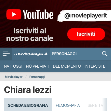
PERSONAGGI
NATI OGGI
PIÙ PREMIATI
DEL MOMENTO
INTERVISTE
Movieplayer
Personaggi
Chiara Iezzi
SCHEDA E BIOGRAFIA
FILMOGRAFIA
SERIE TV