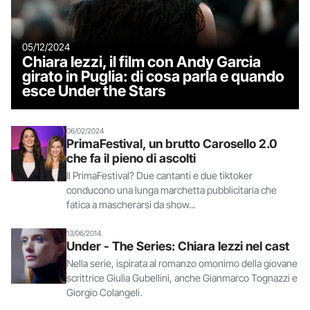
05/12/2024
Chiara Iezzi, il film con Andy Garcia
girato in Puglia: di cosa parla e quando
esce Under the Stars
06/02/2024
PrimaFestival, un brutto Carosello 2.0
che fa il pieno di ascolti
Il PrimaFestival? Due cantanti e due tiktoker
conducono una lunga marchetta pubblicitaria che
fatica a mascherarsi da show...
13/06/2014
Under - The Series: Chiara Iezzi nel cast
Nella serie, ispirata al romanzo omonimo della giovane
scrittrice Giulia Gubellini, anche Gianmarco Tognazzi e
Giorgio Colangeli.