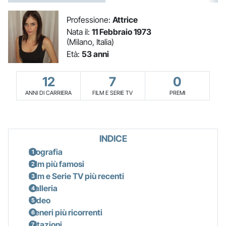
Professione:
Attrice
Nata il:
11 Febbraio 1973
(Milano, Italia)
Età:
53 anni
12
7
0
ANNI DI CARRIERA
FILM E SERIE TV
PREMI
INDICE
Biografia
Film più famosi
Film e Serie TV più recenti
Galleria
Video
Generi più ricorrenti
Citazioni