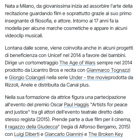
Nata a Milano, da giovanissima inizia ad assorbire l'arte della
recitazione guardando film e soprattutto grazie al suo primo
insegnante di filosofia, e attore. Intorno ai 17 anni fa la
modella per alcune marche cosmetiche e appare in alcuni
videoclip musicali.
Lontana dalle scene, viene coinvolta anche in alcuni progetti
di beneficienza con Unicef nel 2014 a favore dei bambini.
Dirige un cortometraggio
The Age of Wars
sempre nel 2014
prodotto da Licantro Bros e recita con
Gianmarco Tognazzi
e
Giorgio Colangeli
nella serie
Under - the movie
prodotta da
Rizzoli, Anele e distribuita da Canal plus.
Nella sua formazione da attrice figura una partecipazione
all'evento del premio Oscar
Paul Haggis
"Artists for peace
and justice" tra gli attori dell'evento teatrale diretto dallo
stesso regista (2015). Prende parte a due film per il cinema,
Il ragazzo della Giudecca
" (regia di Alfonso Bergamo, 2015)
con
Luigi Diberti
e
Giancarlo Giannini
e
The Broken Key