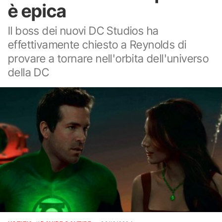
è epica
Il boss dei nuovi DC Studios ha
effettivamente chiesto a Reynolds di
provare a tornare nell'orbita dell'universo
della DC