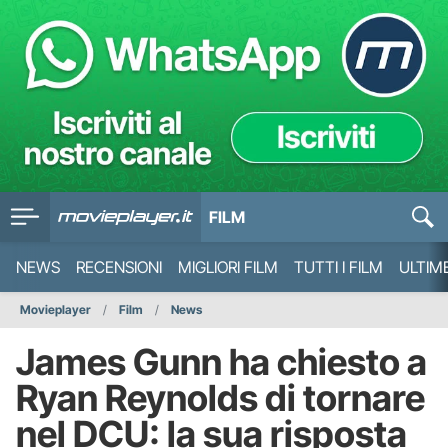
FILM
NEWS
RECENSIONI
MIGLIORI FILM
TUTTI I FILM
ULTIM
Movieplayer
Film
News
James Gunn ha chiesto a
Ryan Reynolds di tornare
nel DCU: la sua risposta