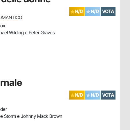
N/D
N/D
VOTA
OMANTICO
cox
ael Wilding e Peter Graves
ernale
N/D
N/D
VOTA
nder
le Storm e Johnny Mack Brown