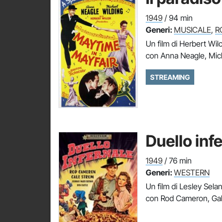
1949
/ 94 min
Generi:
MUSICALE
,
R
Un film di Herbert Wil
con Anna Neagle, Mich
STREAMING
Duello inf
1949
/ 76 min
Generi:
WESTERN
Un film di Lesley Sela
con Rod Cameron, Ga