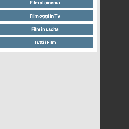
Film al cinema
Film oggi in TV
Film in uscita
Tutti i Film