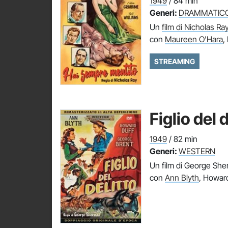
1949
/ 84 min
Generi:
DRAMMATIC
Un
film di Nicholas Ra
con
Maureen O'Hara
,
STREAMING
Figlio del d
1949
/ 82 min
Generi:
WESTERN
Un film di George Sh
con
Ann Blyth
, Howar