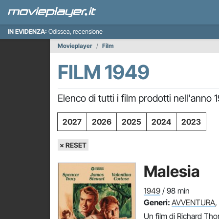
IN EVIDENZA:
Odissea, recensione
Movieplayer
Film
FILM 1949
Elenco di tutti i film prodotti nell'ann
2027
2026
2025
2024
2023
× RESET
Malesia
1949
/ 98 min
Generi:
AVVENTURA
,
Un film di Richard Tho