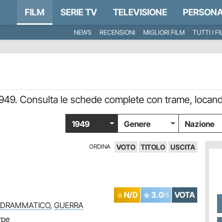
FILM
SERIE TV
TELEVISIONE
PERSONA
NEWS
RECENSIONI
MIGLIORI FILM
TUTTI I F
o 1949. Consulta le schede complete con trame, locandi
1949
Genere
Nazione
ORDINA
VOTO
TITOLO
USCITA
N/D
3.0
VOTA
/5
DRAMMATICO
,
GUERRA
rpe