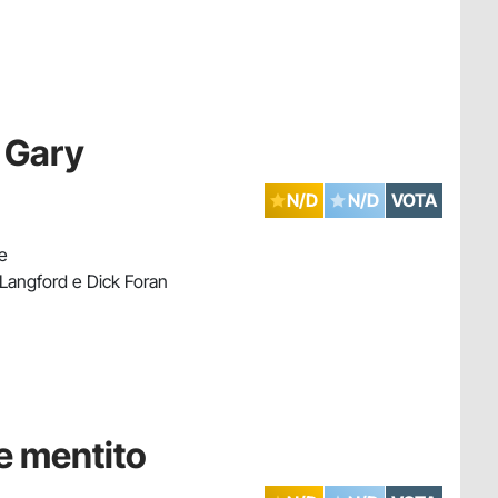
o Gary
N/D
N/D
VOTA
ke
 Langford e Dick Foran
e mentito