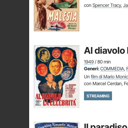
con
Spencer Tracy
,
Ja
Al diavolo 
1949
/ 80 min
Generi:
COMMEDIA
,
Un
film di Mario Monice
con Marcel Cerdan, Fe
STREAMING
Il paradis