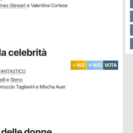
mes Stewart
e Valentina Cortese
la celebrità
N/D
N/D
VOTA
FANTASTICO
lli
e
Steno
rruccio Tagliavini e Mischa Auer
o delle donne