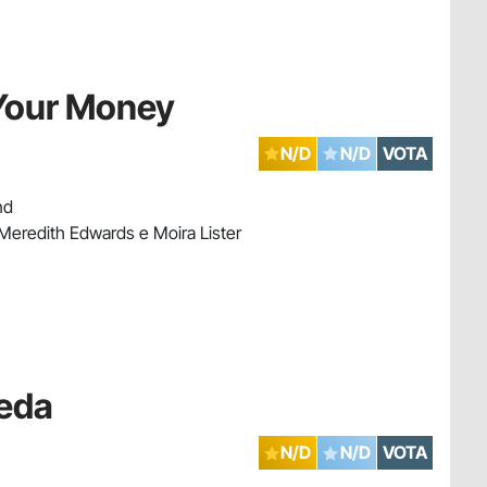
 Your Money
N/D
N/D
VOTA
nd
Meredith Edwards e Moira Lister
reda
N/D
N/D
VOTA