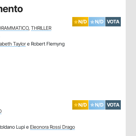
mento
N/D
N/D
VOTA
DRAMMATICO
,
THRILLER
e
zabeth Taylor
e Robert Flemyng
N/D
N/D
VOTA
O
Roldano Lupi e
Eleonora Rossi Drago