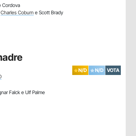
De Cordova
,
Charles Coburn
e Scott Brady
madre
N/D
N/D
VOTA
O
nar Falck e Ulf Palme