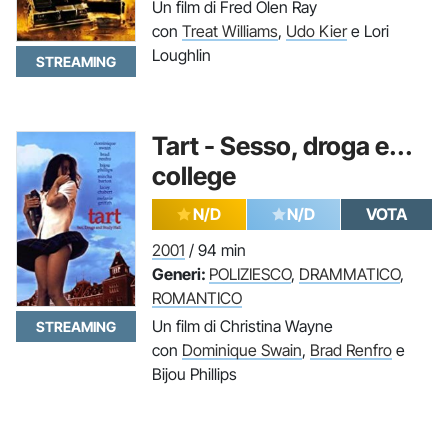
Un film di Fred Olen Ray
con
Treat Williams
,
Udo Kier
e Lori
Loughlin
STREAMING
Tart - Sesso, droga e...
college
N/D
N/D
VOTA
2001
/ 94 min
Generi:
POLIZIESCO
,
DRAMMATICO
,
ROMANTICO
Un film di Christina Wayne
STREAMING
con
Dominique Swain
,
Brad Renfro
e
Bijou Phillips