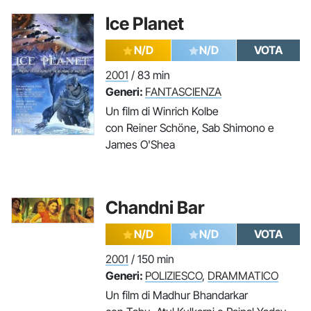
Ice Planet
N/D
N/D
VOTA
2001
/ 83 min
Generi:
FANTASCIENZA
Un film di Winrich Kolbe
con Reiner Schöne, Sab Shimono e
James O'Shea
Chandni Bar
N/D
N/D
VOTA
2001
/ 150 min
Generi:
POLIZIESCO
,
DRAMMATICO
Un film di Madhur Bhandarkar