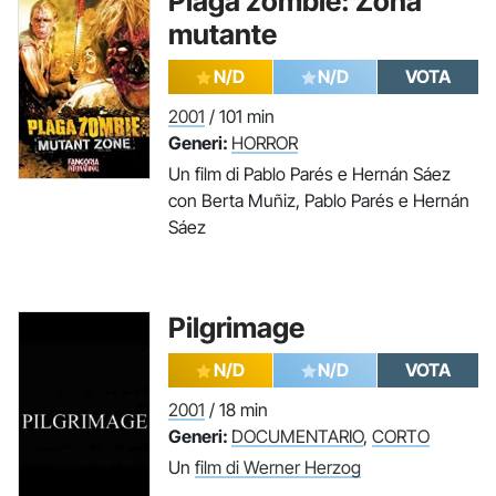
Plaga zombie: Zona
mutante
N/D
N/D
VOTA
2001
/ 101 min
Generi:
HORROR
Un film di Pablo Parés e Hernán Sáez
con Berta Muñiz, Pablo Parés e Hernán
Sáez
Pilgrimage
N/D
N/D
VOTA
2001
/ 18 min
Generi:
DOCUMENTARIO
,
CORTO
Un
film di Werner Herzog