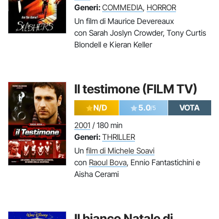
Generi:
COMMEDIA
,
HORROR
Un film di Maurice Devereaux
con Sarah Joslyn Crowder, Tony Curtis
Blondell e Kieran Keller
Il testimone (FILM TV)
N/D
5.0
VOTA
/5
2001
/ 180 min
Generi:
THRILLER
Un
film di Michele Soavi
con
Raoul Bova
, Ennio Fantastichini e
Aisha Cerami
Il bianco Natale di