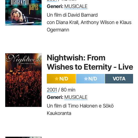
Generi:
MUSICALE
Un film di David Barnard
con Diana Krall, Anthony Wilson e Klaus
Ogermann
Nightwish: From
Wishes to Eternity - Live
N/D
N/D
VOTA
2001
/ 80 min
Generi:
MUSICALE
Un film di Timo Halonen e Sökö
Kaukoranta