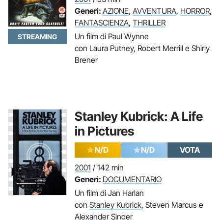
Generi:
AZIONE
,
AVVENTURA
,
HORROR
,
FANTASCIENZA
,
THRILLER
Un film di Paul Wynne
STREAMING
con Laura Putney, Robert Merrill e Shirly
Brener
Stanley Kubrick: A Life
in Pictures
N/D
N/D
VOTA
2001
/ 142 min
Generi:
DOCUMENTARIO
Un film di Jan Harlan
con
Stanley Kubrick
, Steven Marcus e
Alexander Singer