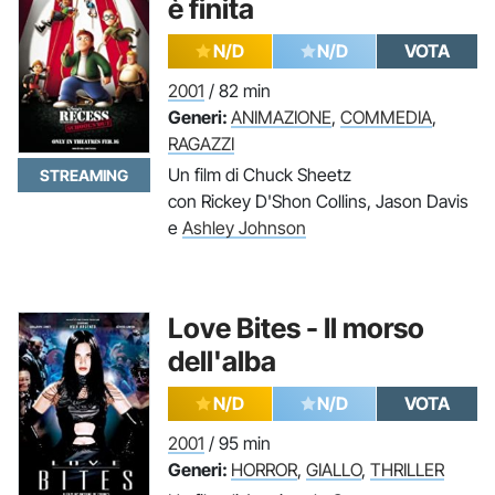
è finita
N/D
N/D
VOTA
2001
/ 82 min
Generi:
ANIMAZIONE
,
COMMEDIA
,
RAGAZZI
Un film di Chuck Sheetz
STREAMING
con Rickey D'Shon Collins, Jason Davis
e
Ashley Johnson
Love Bites - Il morso
dell'alba
N/D
N/D
VOTA
2001
/ 95 min
Generi:
HORROR
,
GIALLO
,
THRILLER