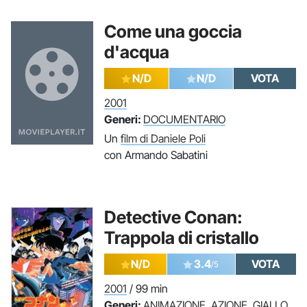
Come una goccia
d'acqua
N/D
N/D
VOTA
2001
Generi:
DOCUMENTARIO
Un
film di Daniele Poli
con Armando Sabatini
Detective Conan:
Trappola di cristallo
N/D
3.4
VOTA
/5
2001
/ 99 min
Generi:
ANIMAZIONE
,
AZIONE
,
GIALLO
,