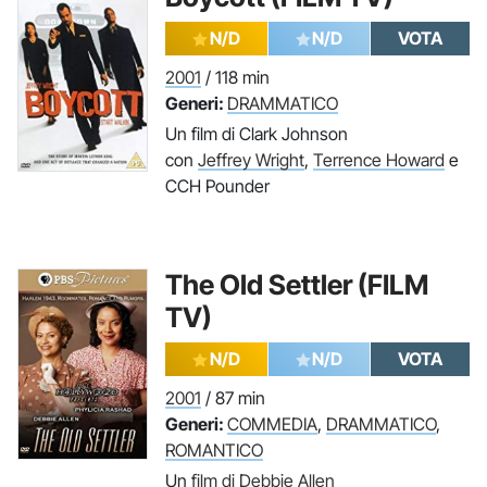
N/D
N/D
VOTA
2001
/ 118 min
Generi:
DRAMMATICO
Un film di Clark Johnson
con
Jeffrey Wright
,
Terrence Howard
e
CCH Pounder
The Old Settler (FILM
TV)
N/D
N/D
VOTA
2001
/ 87 min
Generi:
COMMEDIA
,
DRAMMATICO
,
ROMANTICO
Un
film di Debbie Allen