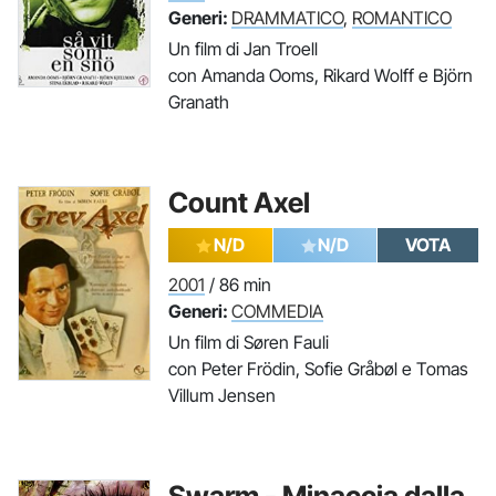
Generi:
DRAMMATICO
,
ROMANTICO
Un film di Jan Troell
con Amanda Ooms, Rikard Wolff e Björn
Granath
Count Axel
N/D
N/D
VOTA
2001
/ 86 min
Generi:
COMMEDIA
Un film di Søren Fauli
con Peter Frödin, Sofie Gråbøl e Tomas
Villum Jensen