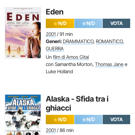
Eden
N/D
N/D
VOTA
2001
/ 91 min
Generi:
DRAMMATICO
,
ROMANTICO
,
GUERRA
Un
film di Amos Gitai
con Samantha Morton,
Thomas Jane
e
Luke Holland
Alaska - Sfida tra i
ghiacci
N/D
N/D
VOTA
2001
/ 86 min