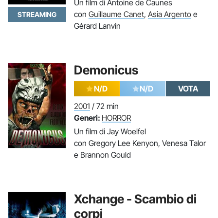
Un film di Antoine de Caunes
con
Guillaume Canet
,
Asia Argento
e
STREAMING
Gérard Lanvin
Demonicus
N/D
N/D
VOTA
2001
/ 72 min
Generi:
HORROR
Un film di Jay Woelfel
con Gregory Lee Kenyon, Venesa Talor
e Brannon Gould
Xchange - Scambio di
corpi