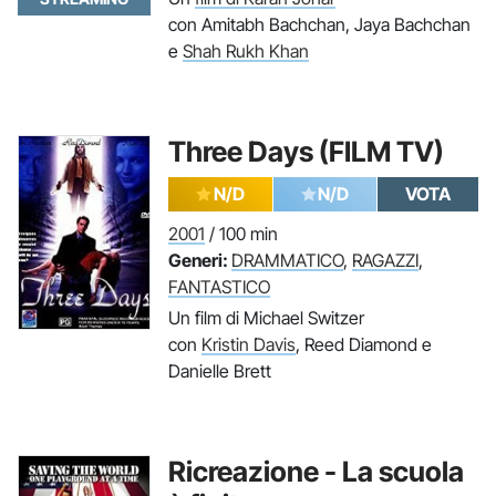
con Amitabh Bachchan, Jaya Bachchan
e
Shah Rukh Khan
Three Days (FILM TV)
N/D
N/D
VOTA
2001
/ 100 min
Generi:
DRAMMATICO
,
RAGAZZI
,
FANTASTICO
Un film di Michael Switzer
con
Kristin Davis
, Reed Diamond e
Danielle Brett
Ricreazione - La scuola