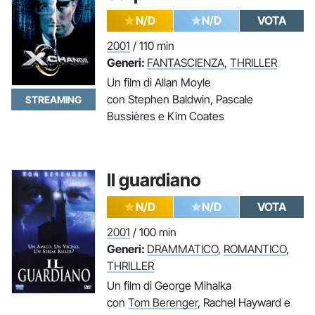
N/D
N/D
VOTA
2001
/ 110 min
Generi:
FANTASCIENZA
,
THRILLER
Un film di Allan Moyle
con Stephen Baldwin, Pascale
STREAMING
Bussières e Kim Coates
Il guardiano
N/D
N/D
VOTA
2001
/ 100 min
Generi:
DRAMMATICO
,
ROMANTICO
,
THRILLER
Un film di George Mihalka
con
Tom Berenger
, Rachel Hayward e