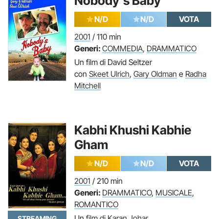
Nobody's Baby
N/D
N/D
VOTA
2001
/ 110 min
Generi:
COMMEDIA
,
DRAMMATICO
Un film di David Seltzer
con
Skeet Ulrich
,
Gary Oldman
e
Radha
Mitchell
Kabhi Khushi Kabhie
Gham
N/D
N/D
VOTA
2001
/ 210 min
Generi:
DRAMMATICO
,
MUSICALE
,
ROMANTICO
Un
film di Karan Johar
STREAMING