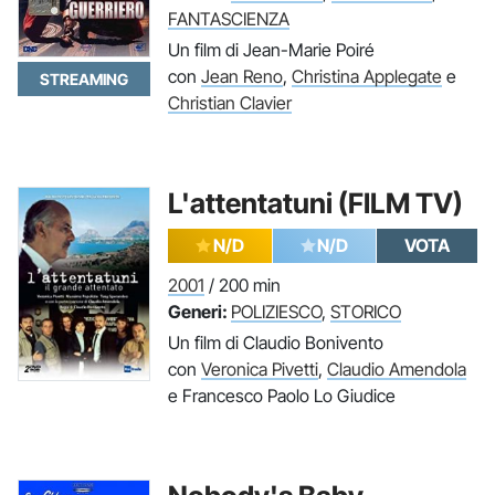
FANTASCIENZA
Un film di Jean-Marie Poiré
con
Jean Reno
,
Christina Applegate
e
STREAMING
Christian Clavier
L'attentatuni (FILM TV)
N/D
N/D
VOTA
2001
/ 200 min
Generi:
POLIZIESCO
,
STORICO
Un film di Claudio Bonivento
con
Veronica Pivetti
,
Claudio Amendola
e Francesco Paolo Lo Giudice