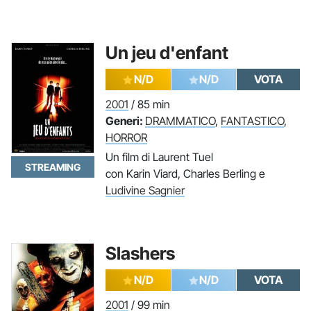
Un jeu d'enfant
N/D
N/D
VOTA
2001
/ 85 min
Generi:
DRAMMATICO
,
FANTASTICO
,
HORROR
Un film di Laurent Tuel
STREAMING
con Karin Viard, Charles Berling e
Ludivine Sagnier
Slashers
N/D
N/D
VOTA
2001
/ 99 min