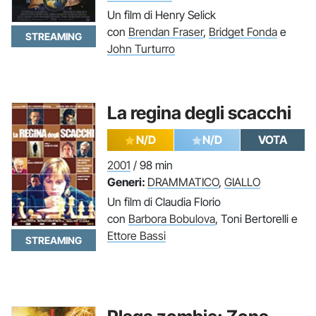
Un film di Henry Selick
con
Brendan Fraser
,
Bridget Fonda
e
STREAMING
John Turturro
La regina degli scacchi
N/D
N/D
VOTA
2001
/ 98 min
Generi:
DRAMMATICO
,
GIALLO
Un film di Claudia Florio
con
Barbora Bobulova
, Toni Bertorelli e
Ettore Bassi
STREAMING