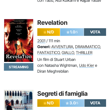
con Tabu, Atul Kulkarni e Rajpal Yadav
Revelation
N/D
1.0
VOTA
/5
2001
/ 111 min
Generi:
AVVENTURA
,
DRAMMATICO
,
FANTASTICO
,
GIALLO
,
THRILLER
Un film di Stuart Urban
con Natasha Wightman,
Udo Kier
e
STREAMING
Diran Meghreblian
Segreti di famiglia
N/D
3.0
VOTA
/5