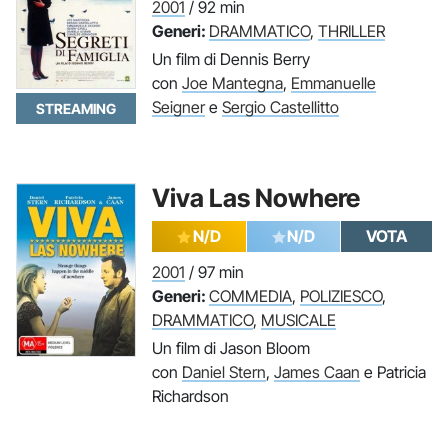
2001
/ 92 min
Generi:
DRAMMATICO
,
THRILLER
Un film di Dennis Berry
con
Joe Mantegna
,
Emmanuelle
Seigner
e
Sergio Castellitto
STREAMING
Viva Las Nowhere
N/D
N/D
VOTA
2001
/ 97 min
Generi:
COMMEDIA
,
POLIZIESCO
,
DRAMMATICO
,
MUSICALE
Un film di Jason Bloom
con
Daniel Stern
,
James Caan
e Patricia
Richardson