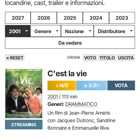
locandine, cast, trailer e informazioni.
2027
2026
2025
2024
2023
2001
Genere
Nazione
Distributore
Da vedere
× RESET
ORDINA
VOTO
TITOLO
USCITA
C'est la vie
N/D
3.0
VOTA
/5
2001
/ 113 min
Generi:
DRAMMATICO
Un film di Jean-Pierre Améris
con Jacques Dutronc, Sandrine
STREAMING
Bonnaire e Emmanuelle Riva