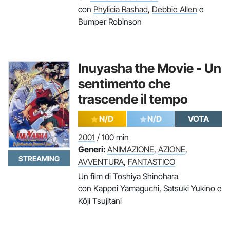
con
Phylicia Rashad
,
Debbie Allen
e
Bumper Robinson
Inuyasha the Movie - Un
sentimento che
trascende il tempo
N/D
N/D
VOTA
2001
/ 100 min
Generi:
ANIMAZIONE
,
AZIONE
,
STREAMING
AVVENTURA
,
FANTASTICO
Un film di Toshiya Shinohara
con Kappei Yamaguchi, Satsuki Yukino e
Kôji Tsujitani