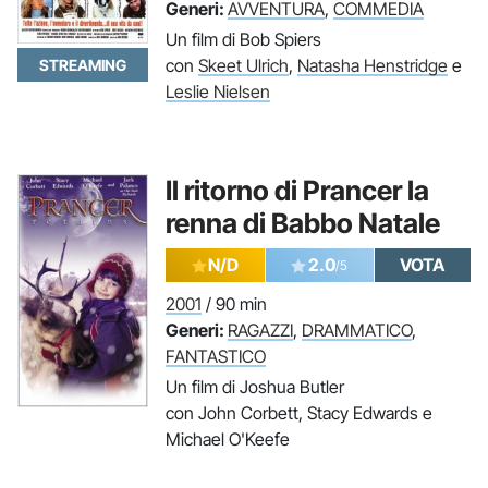
Generi:
AVVENTURA
,
COMMEDIA
Un film di Bob Spiers
con
Skeet Ulrich
,
Natasha Henstridge
e
STREAMING
Leslie Nielsen
Il ritorno di Prancer la
renna di Babbo Natale
N/D
2.0
VOTA
/5
2001
/ 90 min
Generi:
RAGAZZI
,
DRAMMATICO
,
FANTASTICO
Un film di Joshua Butler
con John Corbett, Stacy Edwards e
Michael O'Keefe