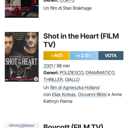
Generi:
CORTO
Un film di Stan Brakhage
Shot in the Heart (FILM
TV)
N/D
2.0
VOTA
/5
2001
/ 98 min
Generi:
POLIZIESCO
,
DRAMMATICO
,
THRILLER
,
GIALLO
Un
film di Agnieszka Holland
con
Elias Koteas
,
Giovanni Ribisi
e Anne
Kathryn Parma
Boycott (FILM TV)