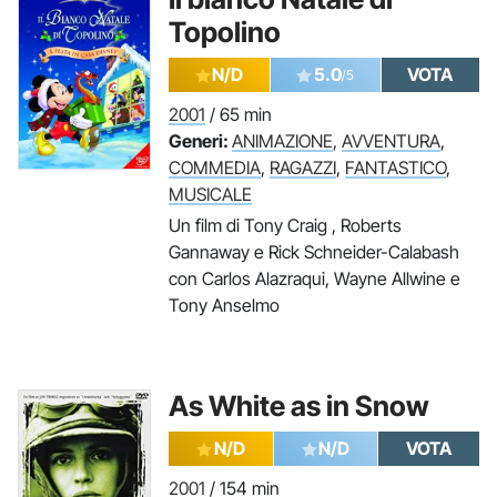
Topolino
N/D
5.0
VOTA
/5
2001
/ 65 min
Generi:
ANIMAZIONE
,
AVVENTURA
,
COMMEDIA
,
RAGAZZI
,
FANTASTICO
,
MUSICALE
Un film di Tony Craig , Roberts
Gannaway e Rick Schneider-Calabash
con Carlos Alazraqui, Wayne Allwine e
Tony Anselmo
As White as in Snow
N/D
N/D
VOTA
2001
/ 154 min