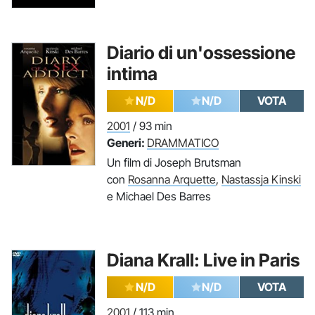
Diario di un'ossessione
intima
N/D
N/D
VOTA
2001
/ 93 min
Generi:
DRAMMATICO
Un film di Joseph Brutsman
con
Rosanna Arquette
,
Nastassja Kinski
e Michael Des Barres
Diana Krall: Live in Paris
N/D
N/D
VOTA
2001
/ 113 min