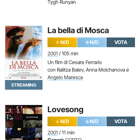
Tygh Runyan
La bella di Mosca
N/D
N/D
VOTA
2001
/ 105 min
Un film di Cesare Ferrario
con Ralitza Balev, Anna Molchanova e
Angelo Maresca
STREAMING
Lovesong
N/D
N/D
VOTA
2001
/ 11 min