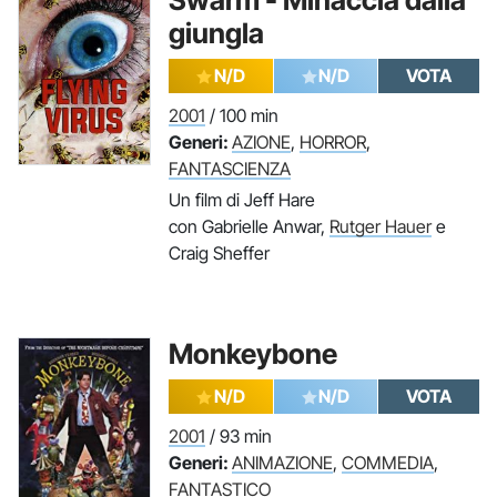
Swarm - Minaccia dalla
giungla
N/D
N/D
VOTA
2001
/ 100 min
Generi:
AZIONE
,
HORROR
,
FANTASCIENZA
Un film di Jeff Hare
con Gabrielle Anwar,
Rutger Hauer
e
Craig Sheffer
Monkeybone
N/D
N/D
VOTA
2001
/ 93 min
Generi:
ANIMAZIONE
,
COMMEDIA
,
FANTASTICO