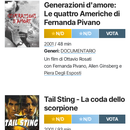
Generazioni d'amore:
Le quattro Americhe di
Fernanda Pivano
N/D
N/D
VOTA
2001
/ 48 min
Generi:
DOCUMENTARIO
Un film di Ottavio Rosati
con Fernanda Pivano, Allen Ginsberg e
Piera Degli Esposti
Tail Sting - La coda dello
scorpione
N/D
N/D
VOTA
2001
/ 93 min