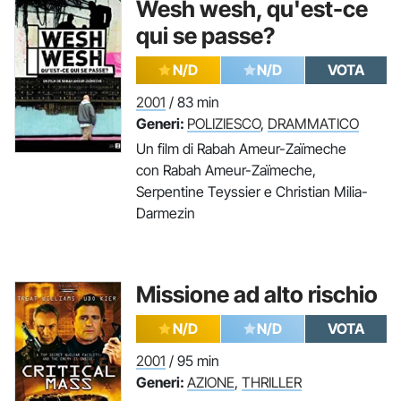
Wesh wesh, qu'est-ce
qui se passe?
N/D
N/D
VOTA
2001
/ 83 min
Generi:
POLIZIESCO
,
DRAMMATICO
Un film di Rabah Ameur-Zaïmeche
con Rabah Ameur-Zaïmeche,
Serpentine Teyssier e Christian Milia-
Darmezin
Missione ad alto rischio
N/D
N/D
VOTA
2001
/ 95 min
Generi:
AZIONE
,
THRILLER