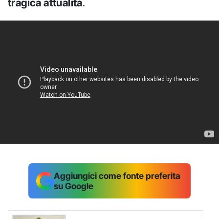
tragica attualità
.
Aggiungici come fonte preferita
su Google