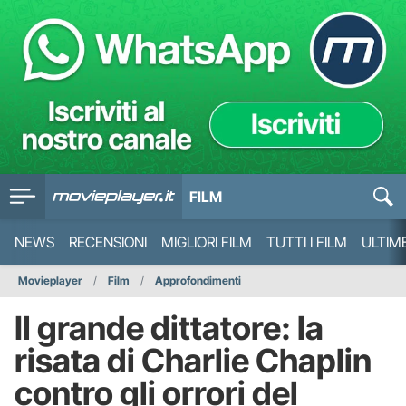
FILM
NEWS
RECENSIONI
MIGLIORI FILM
TUTTI I FILM
ULTIM
Movieplayer
Film
Approfondimenti
Il grande dittatore: la
risata di Charlie Chaplin
contro gli orrori del