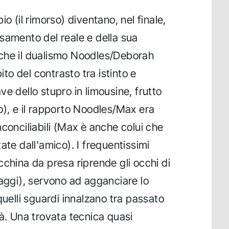
o (il rimorso) diventano, nel finale,
samento del reale e della sua
che il dualismo Noodles/Deborah
pito del contrasto tra istinto e
e dello stupro in limousine, frutto
o), e il rapporto Noodles/Max era
 inconciliabili (Max è anche colui che
ate dall'amico). I frequentissimi
cchina da presa riprende gli occhi di
naggi), servono ad agganciare lo
quelli sguardi innalzano tra passato
tà. Una trovata tecnica quasi