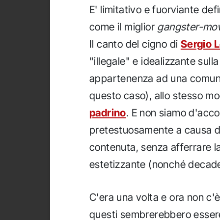
E' limitativo e fuorviante def
come il miglior
gangster-mov
Il canto del cigno di
Sergio 
"illegale" e idealizzante sull
appartenenza ad una comunit
questo caso), allo stesso m
padrino
. E non siamo d'accor
pretestuosamente a causa de
contenuta, senza afferrare l
estetizzante (nonché decaden
C'era una volta e ora non c'è
questi sembrerebbero essere i