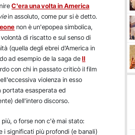
inire
C'era una volta in America
ie
in assoluto, come pur si è detto.
Leone
non è un'epopea simbolica,
a volontà di riscatto e sul senso di
à (quella degli ebrei d'America in
odo ad esempio de la saga de
Il
do con chi in passato criticò il film
ll'eccessiva violenza in esso
a portata esasperata ed
te) dell'intero discorso.
 più, o forse non c'è mai stato:
 significati più profondi (e banali)