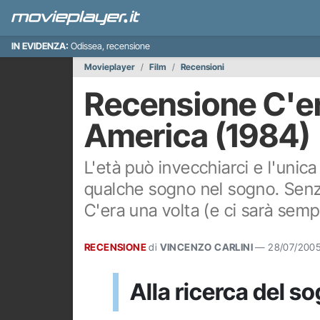
IN EVIDENZA:
Odissea, recensione
Movieplayer
Film
Recensioni
Recensione C'er
America (1984)
L'età può invecchiarci e l'unica
qualche sogno nel sogno. Senza 
C'era una volta (e ci sarà semp
RECENSIONE
di
VINCENZO CARLINI
—
28/07/200
Alla ricerca del s