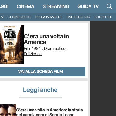
GGI
CINEMA
STREAMING
GUIDA TV
ILM
ULTIME USCITE
PROSSIMAMENTE
DVD E BLU-RAY
BOXOFFICE
C'era una volta in
America
Film
1984
,
Drammatico
,
Poliziesco
VAI ALLA SCHEDA FILM
Leggi anche
C'era una volta in America: la storia
del capolavoro di Sergio Leone