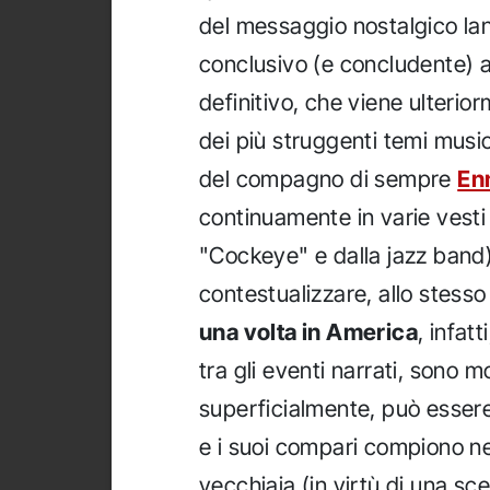
del messaggio nostalgico la
conclusivo (e concludente) 
definitivo, che viene ulteri
dei più struggenti temi music
del compagno di sempre
En
continuamente in varie vesti 
"Cockeye" e dalla jazz band)
contestualizzare, allo stesso
una volta in America
, infat
tra gli eventi narrati, sono m
superficialmente, può esser
e i suoi compari compiono nel
vecchiaia (in virtù di una sc