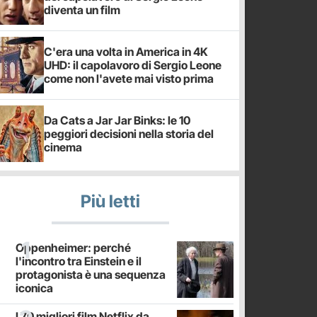
diventa un film
C'era una volta in America in 4K
UHD: il capolavoro di Sergio Leone
come non l'avete mai visto prima
Da Cats a Jar Jar Binks: le 10
peggiori decisioni nella storia del
cinema
Più letti
Oppenheimer: perché
l'incontro tra Einstein e il
protagonista è una sequenza
iconica
I 70 migliori film Netflix da