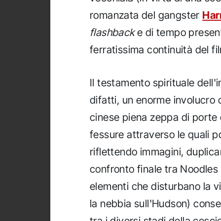
romanzata del gangster
Har
flashback
e di tempo present
ferratissima continuità del fi
Il testamento spirituale dell'
difatti, un enorme involucro
cinese piena zeppa di porte 
fessure attraverso le quali p
riflettendo immagini, duplica
confronto finale tra Noodles e
elementi che disturbano la vis
la nebbia sull'Hudson) consen
tra i diversi stadi della cosc