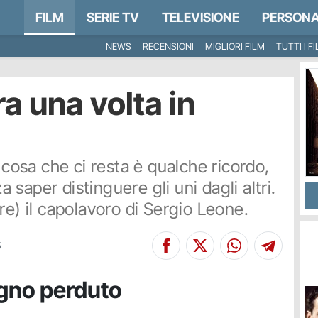
FILM
SERIE TV
TELEVISIONE
PERSONA
NEWS
RECENSIONI
MIGLIORI FILM
TUTTI I F
a una volta in
 cosa che ci resta è qualche ricordo,
saper distinguere gli uni dagli altri.
re) il capolavoro di Sergio Leone.
5
ogno perduto