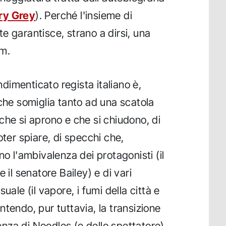
ry Grey
). Perché l'insieme di
e garantisce, strano a dirsi, una
lm.
indimenticato regista italiano è,
 che somiglia tanto ad una scatola
che si aprono e che si chiudono, di
oter spiare, di specchi che,
no l'ambivalenza dei protagonisti (il
 il senatore Bailey) e di vari
uale (il vapore, i fumi della città e
tendo, pur tuttavia, la transizione
ienza di Noodles (e dello spettatore).