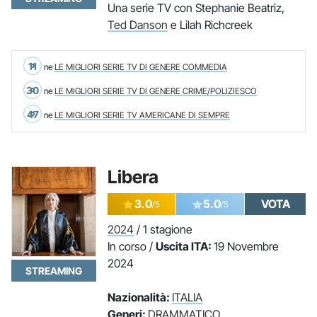
Una serie TV con Stephanie Beatriz,
Ted Danson
e Lilah Richcreek
11
ne
LE MIGLIORI SERIE TV DI GENERE COMMEDIA
30
ne
LE MIGLIORI SERIE TV DI GENERE CRIME/POLIZIESCO
47
ne
LE MIGLIORI SERIE TV AMERICANE DI SEMPRE
Libera
3.0
5.0
VOTA
/5
/5
2024
/ 1 stagione
In corso /
Uscita ITA:
19 Novembre
2024
STREAMING
Nazionalità:
ITALIA
Generi:
DRAMMATICO