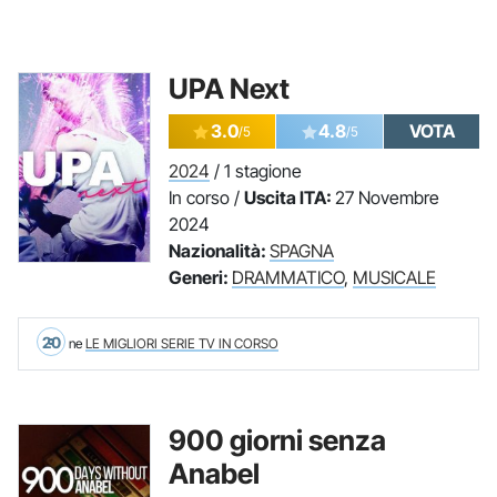
UPA Next
3.0
4.8
VOTA
/5
/5
2024
/ 1 stagione
In corso /
Uscita ITA:
27 Novembre
2024
Nazionalità:
SPAGNA
Generi:
DRAMMATICO
,
MUSICALE
20
ne
LE MIGLIORI SERIE TV IN CORSO
900 giorni senza
Anabel