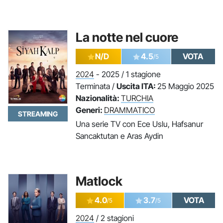
La notte nel cuore
N/D
4.5
VOTA
/5
2024
- 2025 / 1 stagione
Terminata /
Uscita ITA:
25 Maggio 2025
Nazionalità:
TURCHIA
Generi:
DRAMMATICO
STREAMING
Una serie TV con Ece Uslu, Hafsanur
Sancaktutan e Aras Aydin
Matlock
4.0
3.7
VOTA
/5
/5
2024
/ 2 stagioni