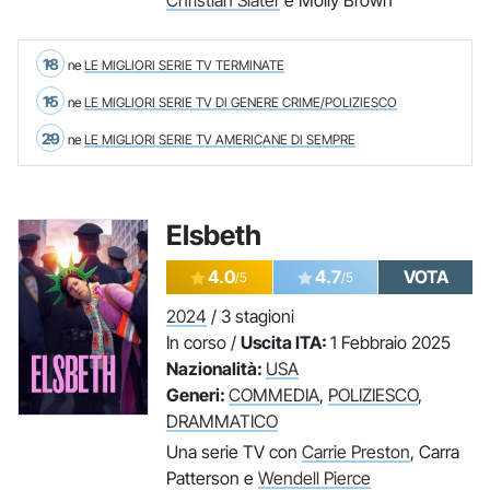
Christian Slater
e Molly Brown
13
ne
LE MIGLIORI SERIE TV TERMINATE
15
ne
LE MIGLIORI SERIE TV DI GENERE CRIME/POLIZIESCO
29
ne
LE MIGLIORI SERIE TV AMERICANE DI SEMPRE
Elsbeth
4.0
4.7
VOTA
/5
/5
2024
/ 3 stagioni
In corso /
Uscita ITA:
1 Febbraio 2025
Nazionalità:
USA
Generi:
COMMEDIA
,
POLIZIESCO
,
DRAMMATICO
Una serie TV con
Carrie Preston
, Carra
Patterson e
Wendell Pierce