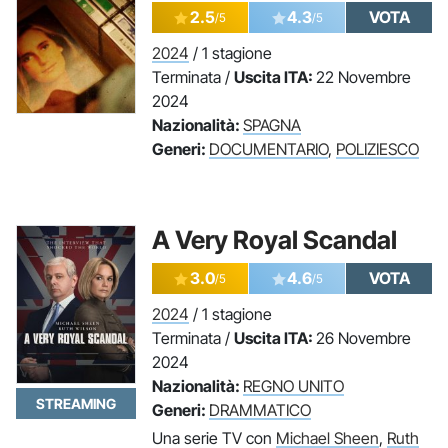
2.5
4.3
VOTA
/5
/5
2024
/ 1 stagione
Terminata /
Uscita ITA:
22 Novembre
2024
Nazionalità:
SPAGNA
Generi:
DOCUMENTARIO
,
POLIZIESCO
A Very Royal Scandal
3.0
4.6
VOTA
/5
/5
2024
/ 1 stagione
Terminata /
Uscita ITA:
26 Novembre
2024
Nazionalità:
REGNO UNITO
STREAMING
Generi:
DRAMMATICO
Una serie TV con
Michael Sheen
,
Ruth