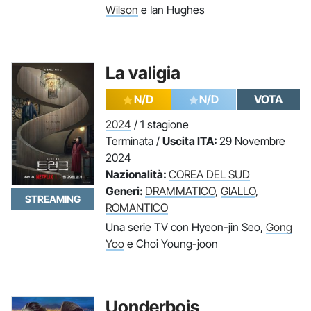
Wilson
e Ian Hughes
La valigia
N/D
N/D
VOTA
2024
/ 1 stagione
Terminata /
Uscita ITA:
29 Novembre
2024
Nazionalità:
COREA DEL SUD
Generi:
DRAMMATICO
,
GIALLO
,
STREAMING
ROMANTICO
Una serie TV con Hyeon-jin Seo,
Gong
Yoo
e Choi Young-joon
Uonderbois