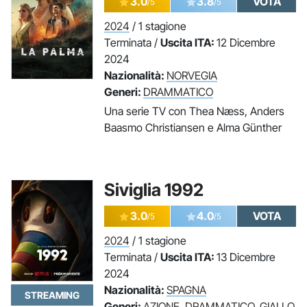
3.0
3.8
VOTA
/5
/5
2024
/ 1 stagione
Terminata /
Uscita ITA:
12 Dicembre
2024
Nazionalità:
NORVEGIA
Generi:
DRAMMATICO
Una serie TV con Thea Næss, Anders
Baasmo Christiansen e Alma Günther
Siviglia 1992
3.0
4.0
VOTA
/5
/5
2024
/ 1 stagione
Terminata /
Uscita ITA:
13 Dicembre
2024
Nazionalità:
SPAGNA
STREAMING
Generi:
AZIONE
,
DRAMMATICO
,
GIALLO