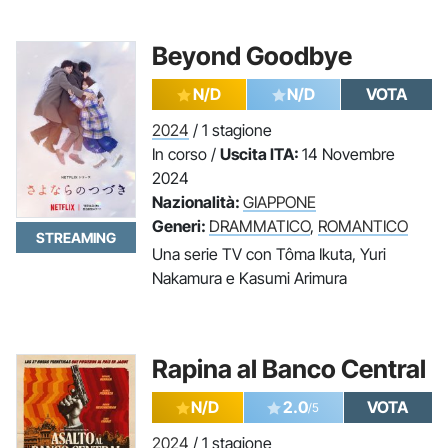
Beyond Goodbye
N/D
N/D
VOTA
2024
/ 1 stagione
In corso /
Uscita ITA:
14 Novembre
2024
Nazionalità:
GIAPPONE
Generi:
DRAMMATICO
,
ROMANTICO
STREAMING
Una serie TV con Tôma Ikuta, Yuri
Nakamura e Kasumi Arimura
Rapina al Banco Central
N/D
2.0
VOTA
/5
2024
/ 1 stagione