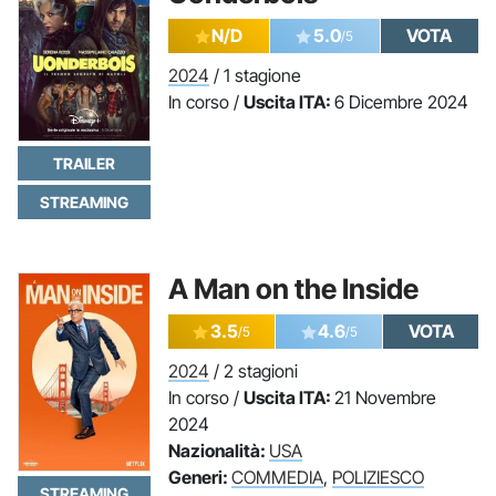
N/D
5.0
VOTA
/5
2024
/ 1 stagione
In corso /
Uscita ITA:
6 Dicembre 2024
TRAILER
STREAMING
A Man on the Inside
3.5
4.6
VOTA
/5
/5
2024
/ 2 stagioni
In corso /
Uscita ITA:
21 Novembre
2024
Nazionalità:
USA
Generi:
COMMEDIA
,
POLIZIESCO
STREAMING