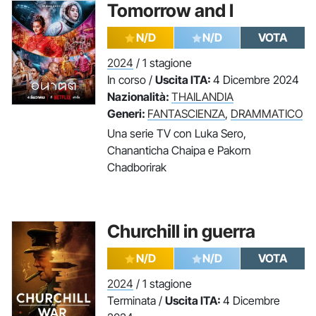
Tomorrow and I
N/D
N/D
VOTA
2024
/ 1 stagione
In corso /
Uscita ITA:
4 Dicembre 2024
Nazionalità:
THAILANDIA
Generi:
FANTASCIENZA
,
DRAMMATICO
Una serie TV con Luka Sero,
Chananticha Chaipa e Pakorn
Chadborirak
Churchill in guerra
N/D
N/D
VOTA
2024
/ 1 stagione
Terminata /
Uscita ITA:
4 Dicembre