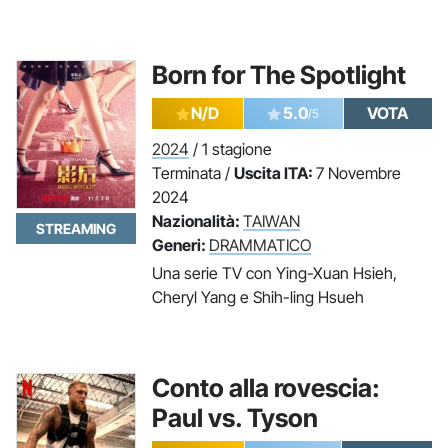
Born for The Spotlight
N/D
5.0
VOTA
/5
2024
/ 1 stagione
Terminata /
Uscita ITA:
7 Novembre
2024
Nazionalità:
TAIWAN
STREAMING
Generi:
DRAMMATICO
Una serie TV con Ying-Xuan Hsieh,
Cheryl Yang e Shih-ling Hsueh
Conto alla rovescia:
Paul vs. Tyson