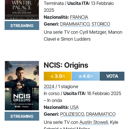
Terminata /
Uscita ITA:
13 Febbraio
2025
Nazionalità:
FRANCIA
Generi:
DRAMMATICO
,
STORICO
STREAMING
Una serie TV con Cyril Metzger, Manon
Clavel e Simon Ludders
NCIS: Origins
3.0
4.6
VOTA
/5
/5
2024
/ 1 stagione
In corso /
Uscita ITA:
16 Febbraio 2025
– In onda
Nazionalità:
USA
Generi:
POLIZIESCO
,
DRAMMATICO
STREAMING
Una serie TV con
Austin Stowell
, Kyle