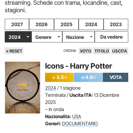
streaming. Schede con trama, locandine, cast,
stagioni.
2027
2026
2025
2024
2023
Da vedere
2024
Genere
Nazione
× RESET
ORDINA
VOTO
TITOLO
USCITA
Icons - Harry Potter
3.5
4.9
VOTA
/5
/5
2024
/ 1 stagione
Terminata /
Uscita ITA:
13 Dicembre
2025
– In onda
Nazionalità:
USA
Generi:
DOCUMENTARIO