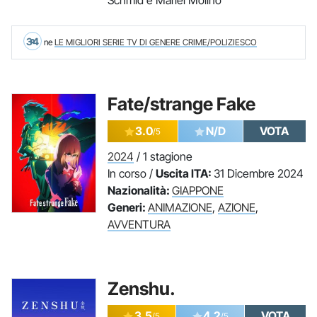
Schmid e Mariel Molino
34
ne
LE MIGLIORI SERIE TV DI GENERE CRIME/POLIZIESCO
Fate/strange Fake
3.0
N/D
VOTA
/5
2024
/ 1 stagione
In corso /
Uscita ITA:
31 Dicembre 2024
Nazionalità:
GIAPPONE
Generi:
ANIMAZIONE
,
AZIONE
,
AVVENTURA
Zenshu.
3.5
4.2
VOTA
/5
/5