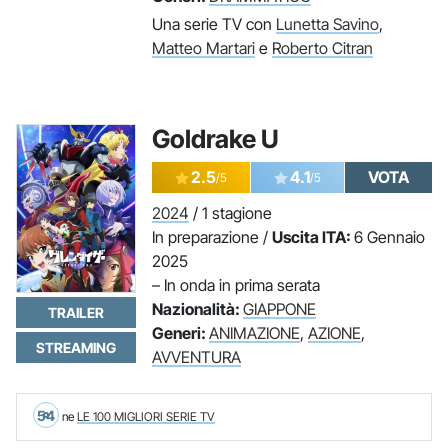
Una serie TV con
Lunetta Savino
,
Matteo Martari
e
Roberto Citran
Goldrake U
2.5
4.1
VOTA
/5
/5
2024
/ 1 stagione
In preparazione /
Uscita ITA:
6 Gennaio
2025
– In onda in prima serata
Nazionalità:
GIAPPONE
TRAILER
Generi:
ANIMAZIONE
,
AZIONE
,
STREAMING
AVVENTURA
54
ne
LE 100 MIGLIORI SERIE TV