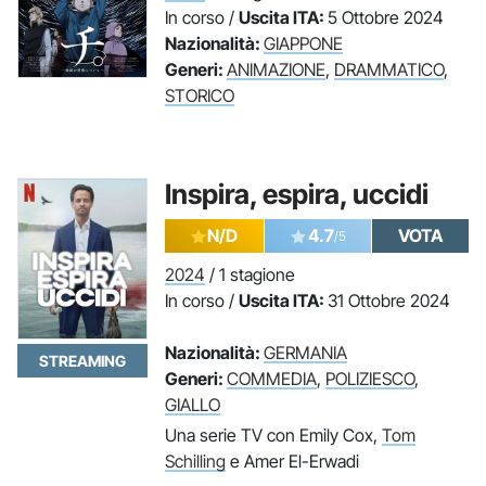
In corso /
Uscita ITA:
5 Ottobre 2024
Nazionalità:
GIAPPONE
Generi:
ANIMAZIONE
,
DRAMMATICO
,
STORICO
Inspira, espira, uccidi
N/D
4.7
VOTA
/5
2024
/ 1 stagione
In corso /
Uscita ITA:
31 Ottobre 2024
Nazionalità:
GERMANIA
STREAMING
Generi:
COMMEDIA
,
POLIZIESCO
,
GIALLO
Una serie TV con Emily Cox,
Tom
Schilling
e Amer El-Erwadi