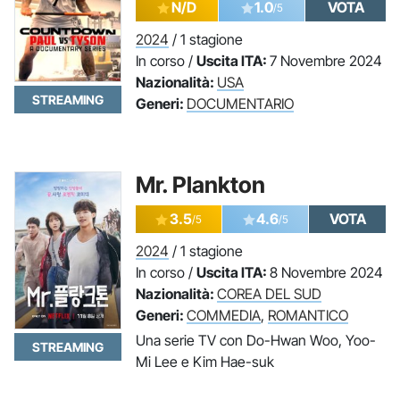
N/D
1.0
VOTA
/5
2024
/ 1 stagione
In corso /
Uscita ITA:
7 Novembre 2024
Nazionalità:
USA
STREAMING
Generi:
DOCUMENTARIO
Mr. Plankton
3.5
4.6
VOTA
/5
/5
2024
/ 1 stagione
In corso /
Uscita ITA:
8 Novembre 2024
Nazionalità:
COREA DEL SUD
Generi:
COMMEDIA
,
ROMANTICO
Una serie TV con Do-Hwan Woo, Yoo-
STREAMING
Mi Lee e Kim Hae-suk