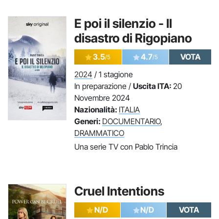
E poi il silenzio - Il
disastro di Rigopiano
3.5
4.7
VOTA
/5
/5
2024
/ 1 stagione
In preparazione /
Uscita ITA:
20
Novembre 2024
Nazionalità:
ITALIA
Generi:
DOCUMENTARIO
,
DRAMMATICO
Una serie TV con Pablo Trincia
Cruel Intentions
N/D
N/D
VOTA