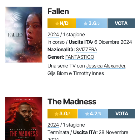
Fallen
N/D
3.6
VOTA
/5
2024
/ 1 stagione
In corso /
Uscita ITA:
6 Dicembre 2024
Nazionalità:
SVIZZERA
Generi:
FANTASTICO
Una serie TV con
Jessica Alexander
,
Gijs Blom e Timothy Innes
The Madness
3.0
4.2
VOTA
/5
/5
2024
/ 1 stagione
Terminata /
Uscita ITA:
28 Novembre
2024