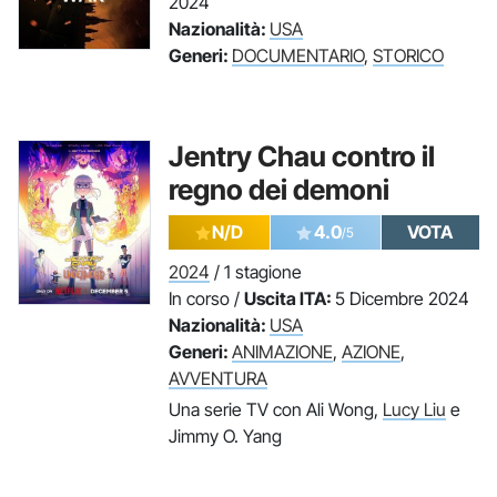
2024
Nazionalità:
USA
Generi:
DOCUMENTARIO
,
STORICO
Jentry Chau contro il
regno dei demoni
N/D
4.0
VOTA
/5
2024
/ 1 stagione
In corso /
Uscita ITA:
5 Dicembre 2024
Nazionalità:
USA
Generi:
ANIMAZIONE
,
AZIONE
,
AVVENTURA
Una serie TV con Ali Wong,
Lucy Liu
e
Jimmy O. Yang