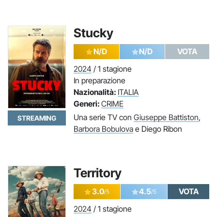
Stucky
N/D
N/D
VOTA
2024
/ 1 stagione
In preparazione
Nazionalità:
ITALIA
Generi:
CRIME
Una serie TV con
Giuseppe Battiston
,
STREAMING
Barbora Bobulova
e Diego Ribon
Territory
3.0
4.5
VOTA
/5
/5
2024
/ 1 stagione