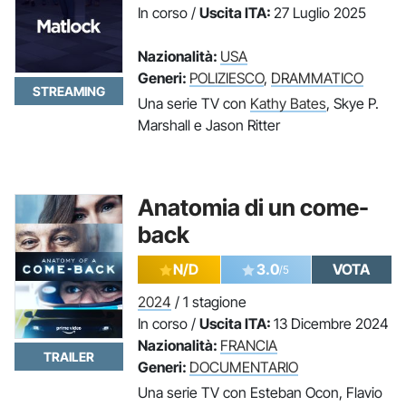
In corso /
Uscita ITA:
27 Luglio 2025
Nazionalità:
USA
Generi:
POLIZIESCO
,
DRAMMATICO
STREAMING
Una serie TV con
Kathy Bates
, Skye P.
Marshall e Jason Ritter
Anatomia di un come-
back
N/D
3.0
VOTA
/5
2024
/ 1 stagione
In corso /
Uscita ITA:
13 Dicembre 2024
Nazionalità:
FRANCIA
TRAILER
Generi:
DOCUMENTARIO
Una serie TV con Esteban Ocon, Flavio