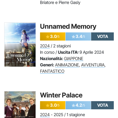
Briatore e Pierre Gasly
Unnamed Memory
3.0
3.4
VOTA
/5
/5
2024
/ 2 stagioni
In corso /
Uscita ITA:
9 Aprile 2024
Nazionalità:
GIAPPONE
Generi:
ANIMAZIONE
,
AVVENTURA
,
FANTASTICO
Winter Palace
3.0
4.2
VOTA
/5
/5
2024
- 2025 / 1 stagione