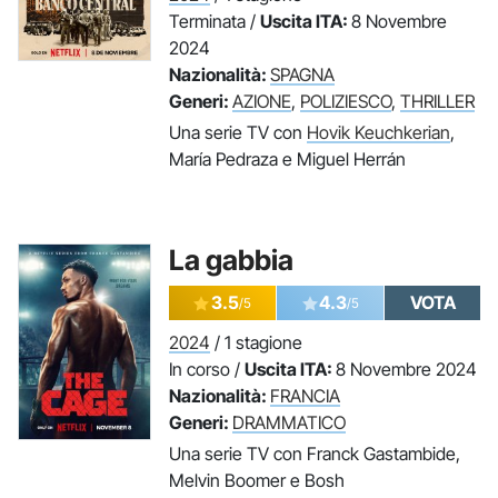
Terminata /
Uscita ITA:
8 Novembre
2024
Nazionalità:
SPAGNA
Generi:
AZIONE
,
POLIZIESCO
,
THRILLER
Una serie TV con
Hovik Keuchkerian
,
María Pedraza e Miguel Herrán
La gabbia
3.5
4.3
VOTA
/5
/5
2024
/ 1 stagione
In corso /
Uscita ITA:
8 Novembre 2024
Nazionalità:
FRANCIA
Generi:
DRAMMATICO
Una serie TV con Franck Gastambide,
Melvin Boomer e Bosh