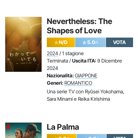
Nevertheless: The
Shapes of Love
N/D
5.0
VOTA
/5
2024
/ 1 stagione
Terminata /
Uscita ITA:
9 Dicembre
2024
Nazionalità:
GIAPPONE
Generi:
ROMANTICO
Una serie TV con Ryûsei Yokohama,
Sara Minami e Reika Kirishima
La Palma