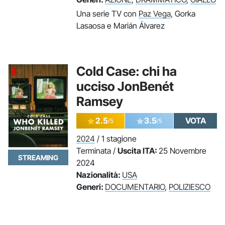
Una serie TV con
Paz Vega
, Gorka
Lasaosa e Marián Álvarez
Cold Case: chi ha
ucciso JonBenét
Ramsey
2.5
3.5
VOTA
/5
/5
2024
/ 1 stagione
Terminata /
Uscita ITA:
25 Novembre
STREAMING
2024
Nazionalità:
USA
Generi:
DOCUMENTARIO
,
POLIZIESCO