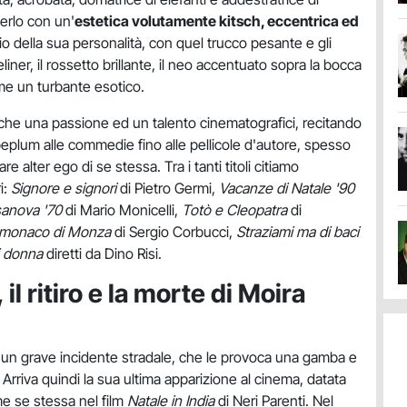
gerlo con un'
estetica volutamente kitsch, eccentrica ed
io della sua personalità, con quel trucco pesante e gli
liner, il rossetto brillante, il neo accentuato sopra la bocca
come un turbante esotico.
nche una passione ed un talento cinematografici, recitando
 peplum alle commedie fino alle pellicole d'autore, spesso
re alter ego di se stessa. Tra i tanti titoli citiamo
i:
Signore e signori
di Pietro Germi,
Vacanze di Natale '90
anova '70
di Mario Monicelli,
Totò e Cleopatra
di
l monaco di Monza
di Sergio Corbucci,
Straziami ma di baci
i donna
diretti da Dino Risi.
 il ritiro e la morte di Moira
i un grave incidente stradale, che le provoca una gamba e
 Arriva quindi la sua ultima apparizione al cinema, datata
 se stessa nel film
Natale in India
di Neri Parenti. Nel