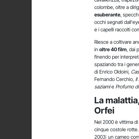
colombe, oltre a diri
esuberante
, specch
occhi segnati dall'eye
e i capelli raccolti 
Riesce a coltivare a
in
oltre 40 film
, dai
finendo per interpreta
spaziando tra i gener
di Enrico Oldoini,
Cas
Fernando Cerchio,
I
saziami
e
Profumo d
La malattia,
Orfei
Nel 2000 è vittima d
cinque costole rotte.
2003: un cameo come