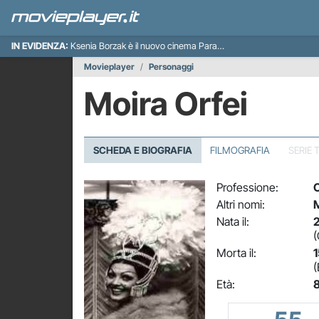
IN EVIDENZA:
Ksenia Borzak è il nuovo cinema Paradiso italiano
Movieplayer
Personaggi
Moira Orfei
SCHEDA E BIOGRAFIA
FILMOGRAFIA
SERIE 
Professione:
C
Altri nomi:
M
Nata il:
2
(
Morta il:
1
(
Età:
8