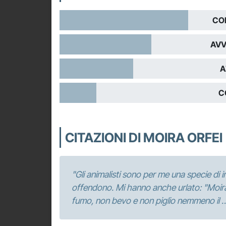
CO
AVV
A
C
CITAZIONI DI MOIRA ORFEI
"Gli animalisti sono per me una specie di i
offendono. Mi hanno anche urlato: "Moira
fumo, non bevo e non piglio nemmeno il 