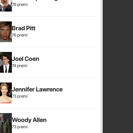
78 premi
Brad Pitt
76 premi
Joel Coen
74 premi
Jennifer Lawrence
73 premi
Woody Allen
73 premi