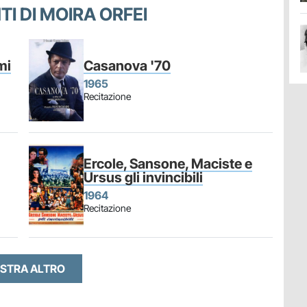
TI DI MOIRA ORFEI
mi
Casanova '70
1965
Recitazione
Ercole, Sansone, Maciste e
Ursus gli invincibili
1964
Recitazione
STRA ALTRO