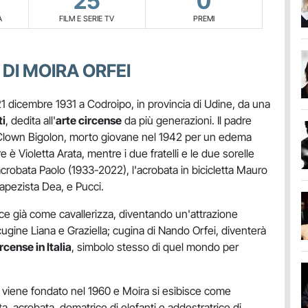
25
0
A
FILM E SERIE TV
PREMI
 DI MOIRA ORFEI
21 dicembre 1931 a Codroipo, in provincia di Udine, da una
ti
, dedita all'
arte circense
da più generazioni. Il padre
l Clown Bigolon, morto giovane nel 1942 per un edema
 è Violetta Arata, mentre i due fratelli e le due sorelle
 acrobata Paolo (1933-2022), l'acrobata in bicicletta Mauro
trapezista Dea, e Pucci.
isce già come cavallerizza, diventando un'attrazione
cugine Liana e Graziella; cugina di Nando Orfei, diventerà
rcense in Italia
, simbolo stesso di quel mondo per
ei viene fondato nel 1960 e Moira si esibisce come
ta, acrobata, domatrice di elefanti e addestratrice di