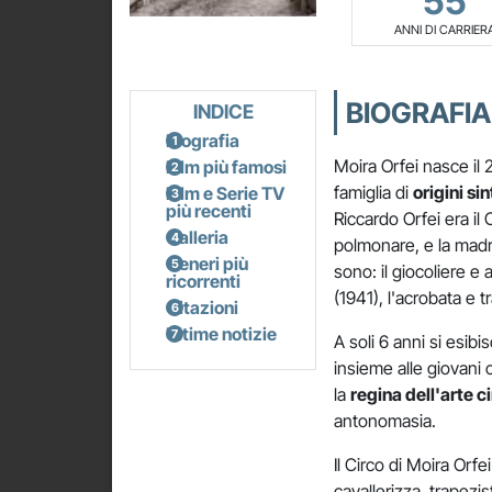
55
ANNI DI CARRIER
BIOGRAFIA
INDICE
Biografia
Moira Orfei nasce il 
Film più famosi
famiglia di
origini sin
Film e Serie TV
più recenti
Riccardo Orfei era i
Galleria
polmonare, e la madre
Generi più
sono: il giocoliere e
ricorrenti
(1941), l'acrobata e 
Citazioni
Ultime notizie
A soli 6 anni si esib
insieme alle giovani 
la
regina dell'arte ci
antonomasia.
Il Circo di Moira Orf
cavallerizza, trapezis