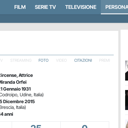
FILM
SERIE TV
TELEVISIONE
PERSONA
TV
STREAMING
FOTO
VIDEO
CITAZIONI
PREMI
ircense, Attrice
iranda Orfei
1 Gennaio 1931
Codroipo, Udine, Italia)
5 Dicembre 2015
Brescia, Italia)
4 anni