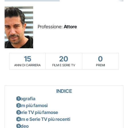
Professione:
Attore
15
20
0
ANNI DI CARRIERA
FILM E SERIE TV
PREMI
INDICE
Biografia
Film più famosi
Serie TV più famose
Film e Serie TV più recenti
Video