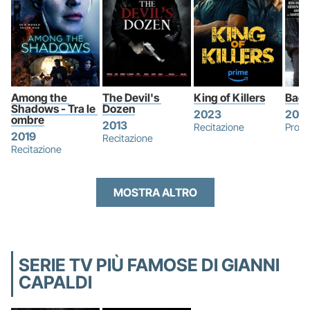
Among the 
The Devil's 
King of Killers
Badg
Shadows - Tra le 
Dozen
2023
2015
ombre
2013
Recitazione
Produ
2019
Recitazione
Recitazione
MOSTRA ALTRO
SERIE TV PIÙ FAMOSE DI GIANNI
CAPALDI