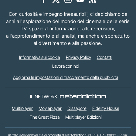
Con curiosità e impegno inesauribili, ci dedichiamo da
anni all'esplorazione del mondo del cinema e delle serie
TV: spazio all'informazione, alle recensioni,
all'approfondimento e all'analisi, ma anche e soprattutto
al divertimento e alla passione.
Informativa sui cookie
Privacy Policy
Contatti
Lavora con noi
Aggiorna le impostazioni di tracciamento della pubblicità
IL NETWORK
Multiplayer
Movieplayer
Dissapore
Fidelity House
The Great Pizza
Multiplayer Edizioni
© 2026 Movieplayer.it è di proprietà di NetAddiction S.r.l. REA TR - 80133 - P.iva: