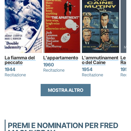
La fiamma del 
L'appartamento
L'ammutinament
Le pi
peccato
o del Caine
Ranc
1960
1944
1954
1955
Recitazione
Recitazione
Recitazione
Recit
MOSTRA ALTRO
PREMI E NOMINATION PER FRED