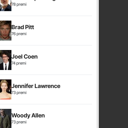
78 premi
Brad Pitt
76 premi
Joel Coen
74 premi
Jennifer Lawrence
73 premi
Woody Allen
73 premi