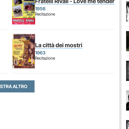
Fratelli Rivali - Love me tender
1956
Recitazione
La città dei mostri
1963
Recitazione
STRA ALTRO