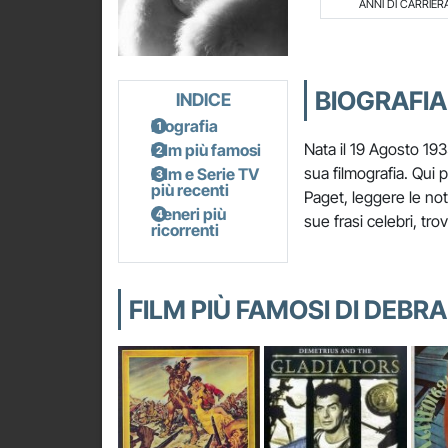
ANNI DI CARRIER
BIOGRAFIA
INDICE
Biografia
Nata il 19 Agosto 193
Film più famosi
sua filmografia. Qui 
Film e Serie TV
più recenti
Paget, leggere le noti
Generi più
sue frasi celebri, tro
ricorrenti
FILM PIÙ FAMOSI DI DEBR