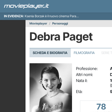
IN EVIDENZA:
Ksenia Borzak è il nuovo cinema Paradiso italiano
Movieplayer
Personaggi
Debra Paget
SCHEDA E BIOGRAFIA
FILMOGRAFIA
SERIE 
Professione:
A
Altri nomi:
D
Nata il:
1
(
Età:
9
78