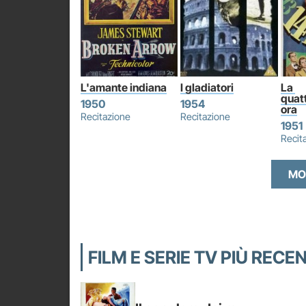
L'amante indiana
I gladiatori
La 
quat
1950
1954
ora
Recitazione
Recitazione
1951
Recit
MO
FILM E SERIE TV PIÙ RECE