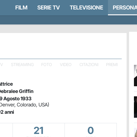
FILM
SERIE TV
TELEVISIONE
PERSONA
TV
STREAMING
FOTO
VIDEO
CITAZIONI
PREMI
ttrice
ebralee Griffin
9 Agosto 1933
Denver, Colorado, USA)
2 anni
21
0