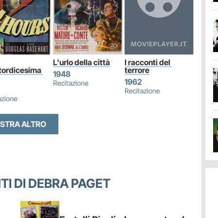
L'urlo della città
I racconti del 
tordicesima 
terrore
1948
1962
Recitazione
Recitazione
azione
STRA ALTRO
NTI DI DEBRA PAGET