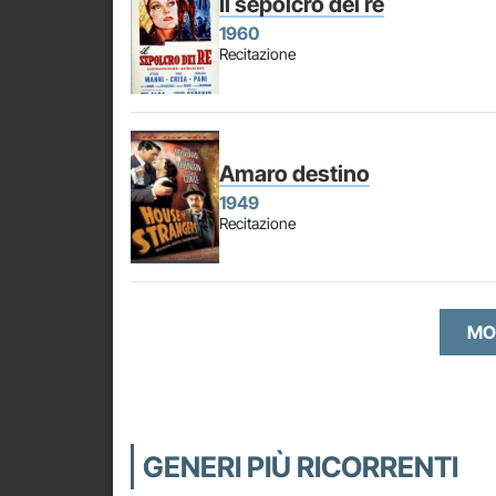
Il sepolcro dei re
1960
Recitazione
Amaro destino
1949
Recitazione
MO
GENERI PIÙ RICORRENTI