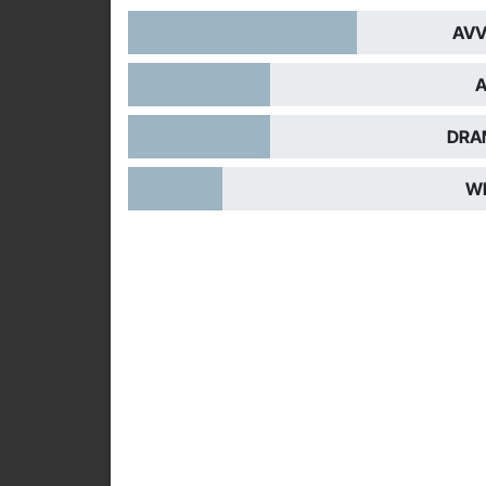
AVV
A
DRA
WE