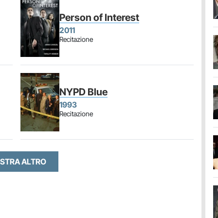
Person of Interest
2011
Recitazione
NYPD Blue
1993
Recitazione
STRA ALTRO