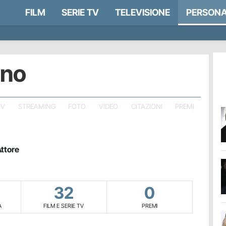
FILM
SERIE TV
TELEVISIONE
PERSONA
ano
TV
STREAMING
FOTO
VIDEO
CITAZIONI
PREMI
ttore
32
0
A
FILM E SERIE TV
PREMI