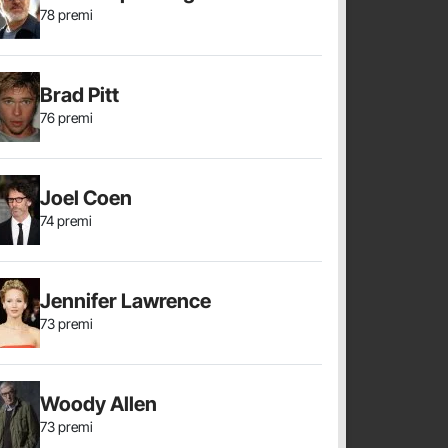
78 premi
Brad Pitt
76 premi
Joel Coen
74 premi
Jennifer Lawrence
73 premi
Woody Allen
73 premi