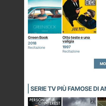
Green Book
Otto teste e una 
valigia
2018
1997
Recitazione
Recitazione
MO
SERIE TV PIÙ FAMOSE D