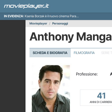
IN EVIDENZA:
Ksenia Borzak è il nuovo cinema Paradiso italiano
Movieplayer
Personaggi
Anthony Mang
SCHEDA E BIOGRAFIA
FILMOGRAFIA
SERIE 
Professione:
A
41
ANNI DI CARRIER