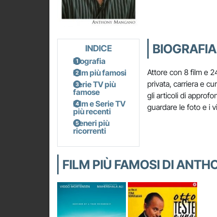
BIOGRAFI
INDICE
Biografia
Attore con 8 film e 2
Film più famosi
privata, carriera e c
Serie TV più
famose
gli articoli di approf
Film e Serie TV
guardare le foto e i v
più recenti
Generi più
ricorrenti
FILM PIÙ FAMOSI DI AN