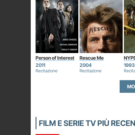
Person of Interest
Rescue Me
NYPD
2011
2004
1993
Recitazione
Recitazione
Recit
MO
FILM E SERIE TV PIÙ RE