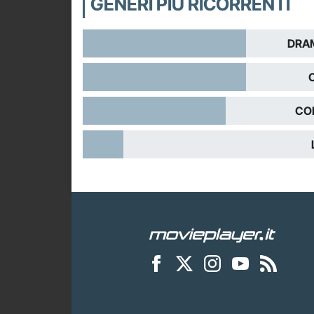
GENERI PIÙ RICORRENTI
DRA
CO