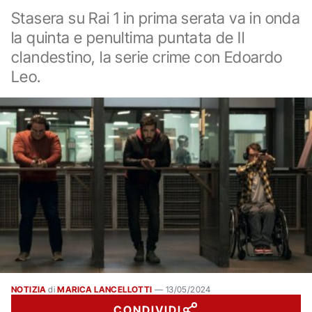
Stasera su Rai 1 in prima serata va in onda
la quinta e penultima puntata de Il
clandestino, la serie crime con Edoardo
Leo.
NOTIZIA
di
MARICA LANCELLOTTI
—
13/05/2024
CONDIVIDI