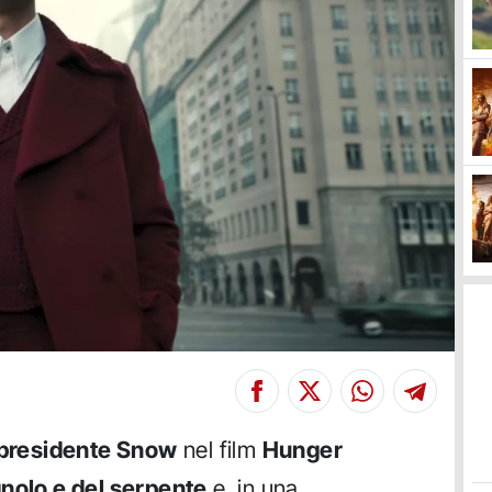
presidente Snow
nel film
Hunger
gnolo e del serpente
e, in una