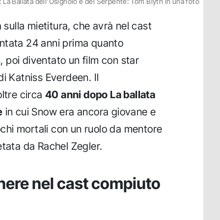
La Ballata dell'Usignolo e del Serpente: Tom Blyth in una foto
 sulla mietitura, che avrà nel cast
entata 24 anni prima quanto
poi diventato un film con star
i Katniss Everdeen. Il
oltre circa
40 anni dopo La ballata
e
in cui Snow era ancora giovane e
iochi mortali con un ruolo da mentore
etata da Rachel Zegler.
manere nel cast compiuto