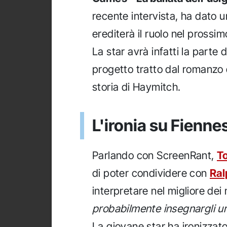
recente intervista, ha dato u
erediterà il ruolo nel prossim
La star avrà infatti la parte de
progetto tratto dal romanzo 
storia di Haymitch.
L'ironia su Fienne
Parlando con ScreenRant,
T
di poter condividere con
Ral
interpretare nel migliore dei
probabilmente insegnargli un
La giovane star ha ironizzato