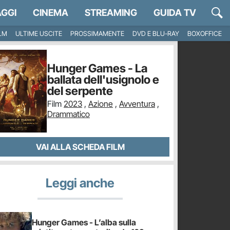
GGI
CINEMA
STREAMING
GUIDA TV
ILM
ULTIME USCITE
PROSSIMAMENTE
DVD E BLU-RAY
BOXOFFICE
Hunger Games - La
ballata dell'usignolo e
del serpente
Film
2023
,
Azione
,
Avventura
,
Drammatico
VAI ALLA SCHEDA FILM
Leggi anche
Hunger Games - L’alba sulla