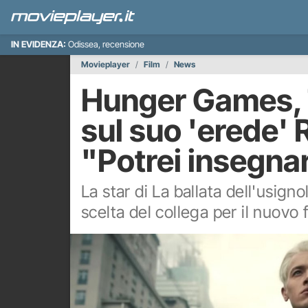
IN EVIDENZA:
Odissea, recensione
Movieplayer
Film
News
Hunger Games, 
sul suo 'erede' 
"Potrei insegnar
La star di La ballata dell'usig
scelta del collega per il nuovo f