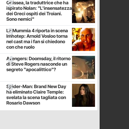
Odissea, la traduttrice che ha
ispirato Nolan: "L'insensatezza
dei Greci ospiti dei Troiani.
Sono nemici"
La Mummia 4 riporta in scena
Imhotep: Arnold Vosloo torna
nel cast ma i fan si chiedono
con che ruolo
Avengers: Doomsday, il ritorno
di Steve Rogers nasconde un
segreto "apocalittico"?
Spider-Man: Brand New Day
ha eliminato Claire Temple:
svelata la scena tagliata con
Rosario Dawson