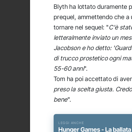
Blyth ha lottato duramente pe
prequel, ammettendo che a u
tornare nel sequel: "
C'è stat
letteralmente inviato un me
Jacobson e ho detto: 'Guardat
di trucco prostetico ogni ma
55-60 anni
".
Tom ha poi accettato di aver 
preso la scelta giusta. Cred
bene
".
Hunger Games - La ballata 