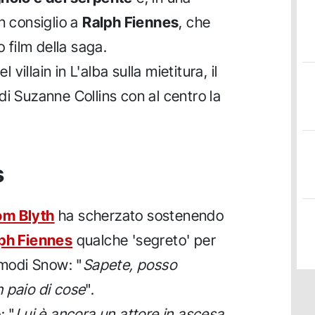
n consiglio a
Ralph Fiennes
, che
o film della saga.
l villain in L'alba sulla mietitura, il
di Suzanne Collins con al centro la
s
om Blyth
ha scherzato sostenendo
ph Fiennes
qualche 'segreto' per
 modi Snow: "
Sapete, posso
 paio di cose
".
: "
Lui è ancora un attore in ascesa,