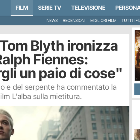
FILM
SERIE TV
TELEVISIONE
PERSONA
NEWS
RECENSIONI
MIGLIORI FILM
TUTTI I F
Tom Blyth ironizza
Ralph Fiennes:
gli un paio di cose"
nolo e del serpente ha commentato la
ilm L'alba sulla mietitura.