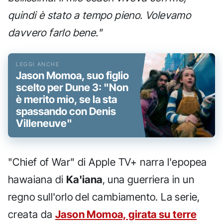
quindi è stato a tempo pieno. Volevamo
davvero farlo bene."
Jason Momoa, suo figlio
scelto per Dune 3: "Non
è merito mio, se la sta
spassando con Denis
Villeneuve"
"Chief of War" di Apple TV+ narra l'epopea
hawaiana di
Ka'iana
, una guerriera in un
regno sull'orlo del cambiamento. La serie,
creata da
Jason Momoa, girata su terre