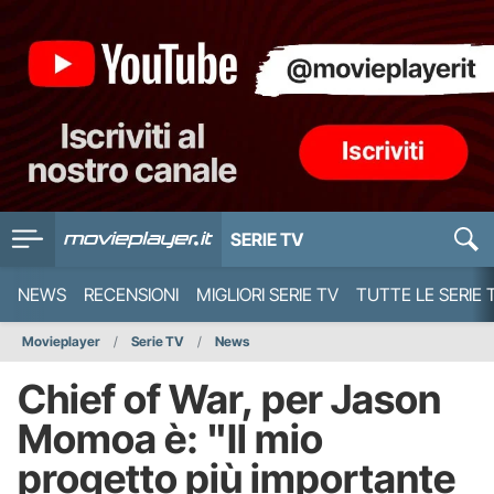
SERIE TV
NEWS
RECENSIONI
MIGLIORI SERIE TV
TUTTE LE SERIE 
Movieplayer
Serie TV
News
Chief of War, per Jason
Momoa è: "Il mio
progetto più importante