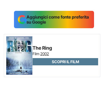
Aggiungici come fonte preferita
su Google
The Ring
Film
2002
SCOPRI IL FILM