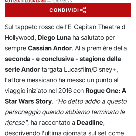
NOTIZIA
di
ELISA ERRIU
—
15/04/2025
CONDIVIDI
Sul tappeto rosso dell'El Capitan Theatre di
Hollywood,
Diego Luna
ha salutato per
sempre
Cassian Andor
. Alla première della
seconda - e conclusiva - stagione della
serie Andor
targata Lucasfilm/Disney+,
l'attore messicano ha messo un punto al
viaggio iniziato nel 2016 con
Rogue One: A
Star Wars Story
.
"Ho detto addio a questo
personaggio quando abbiamo terminato le
riprese"
, ha raccontato a
Deadline
,
descrivendo l'ultima giornata sul set come