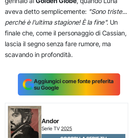
gennaio ai
Golden Globe
, quando Luna
aveva detto semplicemente:
"Sono triste...
perché è l'ultima stagione! È la fine".
Un
finale che, come il personaggio di Cassian,
lascia il segno senza fare rumore, ma
scavando in profondità.
Aggiungici come fonte preferita
su Google
Andor
Serie TV
2025