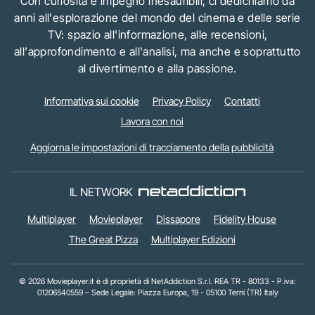
Con curiosità e impegno inesauribili, ci dedichiamo da
anni all'esplorazione del mondo del cinema e delle serie
TV: spazio all'informazione, alle recensioni,
all'approfondimento e all'analisi, ma anche e soprattutto
al divertimento e alla passione.
Informativa sui cookie
Privacy Policy
Contatti
Lavora con noi
Aggiorna le impostazioni di tracciamento della pubblicità
IL NETWORK
Multiplayer
Movieplayer
Dissapore
Fidelity House
The Great Pizza
Multiplayer Edizioni
© 2026 Movieplayer.it è di proprietà di NetAddiction S.r.l. REA TR - 80133 - P.iva:
01206540559 – Sede Legale: Piazza Europa, 19 - 05100 Terni (TR) Italy