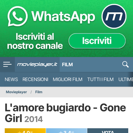
FILM
NEWS
RECENSIONI
MIGLIORI FILM
TUTTI I FILM
ULTIM
Movieplayer
Film
L'amore bugiardo - Gone
Girl
2014
4.0
3.4
VOTA
/5
/5