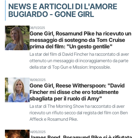
NEWS E ARTICOLI DI L'AMORE
BUGIARDO - GONE GIRL
08/11/2025
Gone Girl, Rosamund Pike ha ricevuto un
messaggio di sostegno da Tom Cruise
prima del film: "Un gesto gentile"
La star del film di David Fincher ha raccontato di aver
ottenuto un messaggio di incoraggiamento da parte
della star di Top Gun e Mission: Impossible.
18/09/2025
Gone Girl, Reese Witherspoon: "David
Fincher mi disse che ero totalmente
sbagliata per il ruolo di Amy"
La star di The Morning Show ha raccontato di aver
ricevuto un rifiuto secco dal regista del film con Ben
Affleck e Rosamund Pike.
14/05/2025
James Bond, Rosamund Pike si è rifiutata