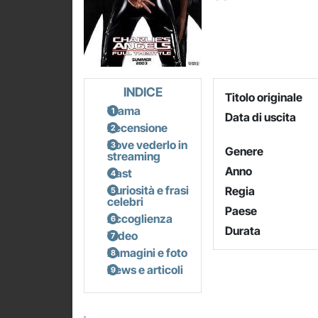
INDICE
Titolo originale
Trama
Data di uscita
Recensione
Dove vederlo in
Genere
streaming
Anno
Cast
Curiosità e frasi
Regia
celebri
Paese
Accoglienza
Durata
Video
Immagini e foto
News e articoli