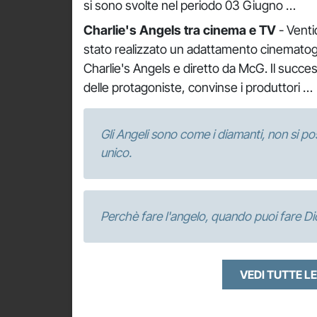
si sono svolte nel periodo 03 Giugno …
Charlie's Angels tra cinema e TV
- Venti
stato realizzato un adattamento cinematograf
Charlie's Angels e diretto da McG. Il succe
delle protagoniste, convinse i produttori …
Gli Angeli sono come i diamanti, non si po
unico.
Perchè fare l'angelo, quando puoi fare Di
VEDI TUTTE LE