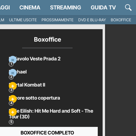
GGI
CINEMA
STREAMING
GUIDA TV
ILM
ULTIME USCITE
PROSSIMAMENTE
DVD E BLU-RAY
BOXOFFICE
Boxoffice
Il Diavolo Veste Prada 2
Michael
Mortal Kombat II
Pecore sotto copertura
Billie Eilish: Hit Me Hard and Soft - The
Tour (3D)
BOXOFFICE COMPLETO