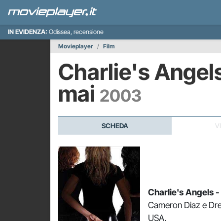
IN EVIDENZA:
Odissea, recensione
Movieplayer
Film
Charlie's Angels
mai
2003
SCHEDA
V
Charlie's Angels -
Cameron Diaz e Dre
USA.