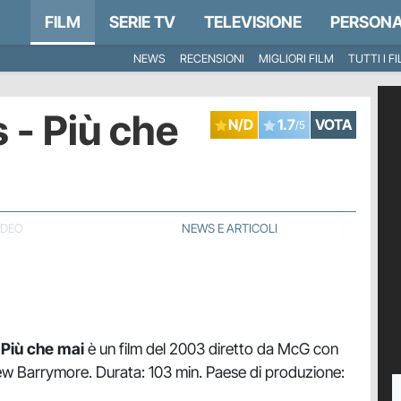
FILM
SERIE TV
TELEVISIONE
PERSONA
NEWS
RECENSIONI
MIGLIORI FILM
TUTTI I F
 - Più che
N/D
1.7
VOTA
/5
IDEO
NEWS E ARTICOLI
 Più che mai
è un film del 2003 diretto da McG con
w Barrymore. Durata: 103 min. Paese di produzione: