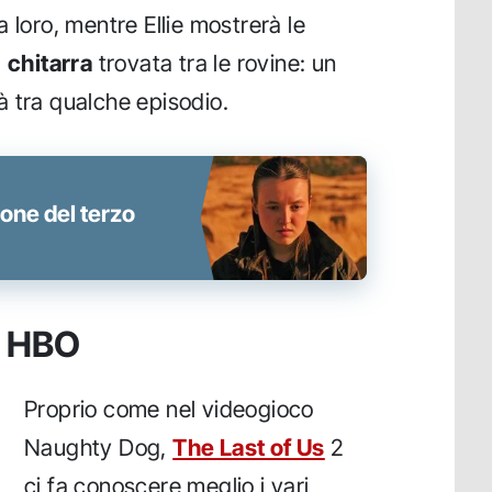
 loro, mentre Ellie mostrerà le
a
chitarra
trovata tra le rovine: un
 tra qualche episodio.
ione del terzo
ie HBO
Proprio come nel videogioco
Naughty Dog,
The Last of Us
2
ci fa conoscere meglio i vari