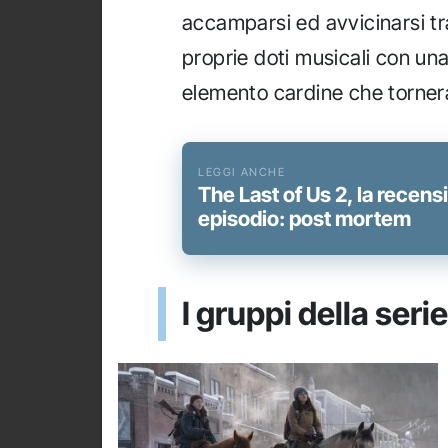
accamparsi ed avvicinarsi tra
proprie doti musicali con un
elemento cardine che tornerà
The Last of Us 2, la recens
episodio: post mortem
I gruppi della ser