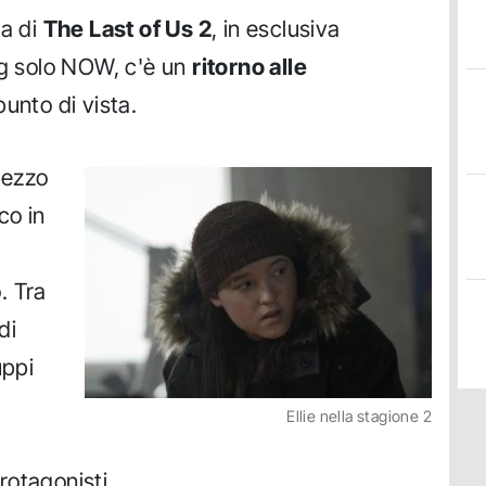
ta di
The Last of Us 2
, in esclusiva
ng solo NOW, c'è un
ritorno alle
unto di vista.
mezzo
co in
. Tra
di
uppi
Ellie nella stagione 2
rotagonisti.