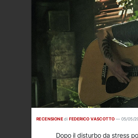
RECENSIONE
di
FEDERICO VASCOTTO
—
05/05/2
Dopo il disturbo da stress p