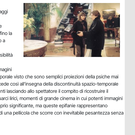
aggi
e
ino la
o a
ibilità
magini
porale visto che sono semplici proiezioni della psiche mai
ede così all'insegna della discontinuità spazio-temporale
lasciando allo spettatore il compito di ricostruire il
ci lirici, momenti di grande cinema in cui potenti immagini
roprio significante, ma queste epifanie rappresentano
 di una pellicola che scorre con inevitabile pesantezza senza