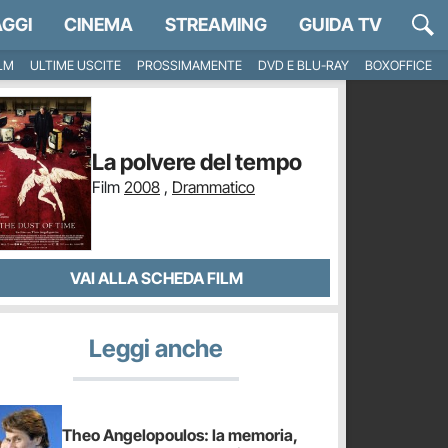
GGI
CINEMA
STREAMING
GUIDA TV
ILM
ULTIME USCITE
PROSSIMAMENTE
DVD E BLU-RAY
BOXOFFICE
La polvere del tempo
Film
2008
,
Drammatico
VAI ALLA SCHEDA FILM
Leggi anche
Theo Angelopoulos: la memoria,