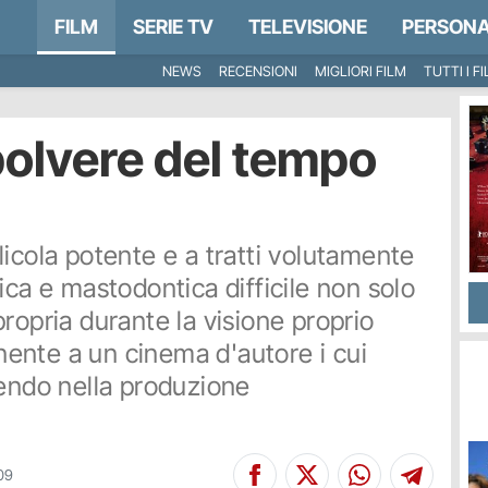
FILM
SERIE TV
TELEVISIONE
PERSONA
NEWS
RECENSIONI
MIGLIORI FILM
TUTTI I F
olvere del tempo
icola potente e a tratti volutamente
ica e mastodontica difficile non solo
ropria durante la visione proprio
ente a un cinema d'autore i cui
dendo nella produzione
09