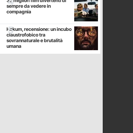
35 migliori film divertenti di
sempre da vedere in
compagnia
Hokum, recensione: un incubo
claustrofobico tra
sovrannaturale e brutalità
umana