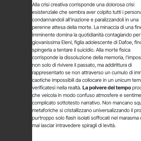
Alla crisi creativa corrisponde una dolorosa crisi
esistenziale che sembra aver colpito tutti i person
condannandoli all'inazione e paralizzandoli in una
perenne attesa della morte. La minaccia di una fin
imminente domina la quotidianità contagiando perf
giovanissima Eleni, figlia adolescente di Dafoe, fin
spingerla a tentare il suicidio. Alla morte fisica
corrisponde la dissoluzione della memoria, l'imposs
non solo di rivivere il passato, ma addirittura di
rappresentarlo se non attraverso un cumulo di im
caotiche impossibili da collocare in un unicum tem
verificatesi nella realtà.
La polvere del tempo
proc
che veicola in modo confuso atmosfere e sentimenti 
complicato sottotesto narrativo. Non mancano squar
metaforiche si cristallizzano universalizzando il p
purtroppo solo flash isolati soffocati nel marasma
mai lasciar intravedere spiragli di levità.