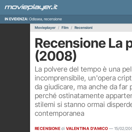
IN EVIDENZA:
Odissea, recensione
Movieplayer
Film
Recensioni
Recensione La p
(2008)
La polvere del tempo è una pell
incomprensibile, un'opera cript
da giudicare, ma anche da far p
perché ostinatamente apparten
stilemi si stanno ormai disper
contemporanea
RECENSIONE
di
VALENTINA D'AMICO
—
15/02/20