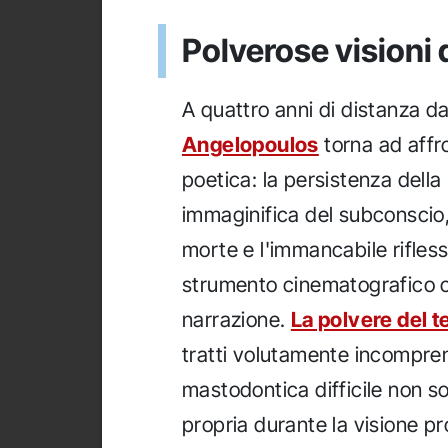
Polverose visioni
A quattro anni di distanza d
Angelopoulos
torna ad affro
poetica: la persistenza dell
immaginifica del subconscio, 
morte e l'immancabile rifless
strumento cinematografico co
narrazione.
La polvere del 
tratti volutamente incomprens
mastodontica difficile non s
propria durante la visione p