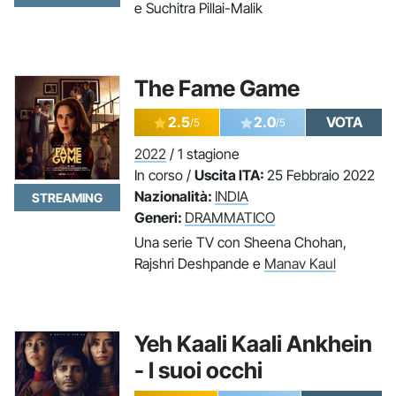
e Suchitra Pillai-Malik
The Fame Game
2.5
2.0
VOTA
/5
/5
2022
/ 1 stagione
In corso /
Uscita ITA:
25 Febbraio 2022
Nazionalità:
INDIA
STREAMING
Generi:
DRAMMATICO
Una serie TV con Sheena Chohan,
Rajshri Deshpande e
Manav Kaul
Yeh Kaali Kaali Ankhein
- I suoi occhi