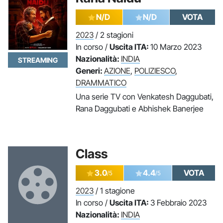
N/D
N/D
VOTA
2023
/ 2 stagioni
In corso /
Uscita ITA:
10 Marzo 2023
Nazionalità:
INDIA
STREAMING
Generi:
AZIONE
,
POLIZIESCO
,
DRAMMATICO
Una serie TV con Venkatesh Daggubati,
Rana Daggubati e Abhishek Banerjee
Class
3.0
4.4
VOTA
/5
/5
2023
/ 1 stagione
In corso /
Uscita ITA:
3 Febbraio 2023
Nazionalità:
INDIA