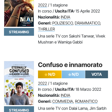
2022
/ 1 stagione
In corso /
Uscita ITA:
15 Aprile 2022
Nazionalità:
INDIA
Generi:
POLIZIESCO
,
DRAMMATICO
,
THRILLER
STREAMING
Una serie TV con Sakshi Tanwar, Vivek
Mushran e Wamiqa Gabbi
Confuso e innamorato
N/D
N/D
VOTA
2022
/ 1 stagione
In corso /
Uscita ITA:
18 Marzo 2022
Nazionalità:
INDIA
Generi:
COMMEDIA
,
ROMANTICO
Una serie TV con Dalai Lama, Jim Sarbh
STREAMING