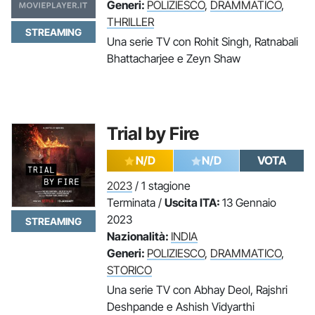
Generi:
POLIZIESCO
,
DRAMMATICO
,
THRILLER
STREAMING
Una serie TV con Rohit Singh, Ratnabali
Bhattacharjee e Zeyn Shaw
Trial by Fire
N/D
N/D
VOTA
2023
/ 1 stagione
Terminata /
Uscita ITA:
13 Gennaio
2023
STREAMING
Nazionalità:
INDIA
Generi:
POLIZIESCO
,
DRAMMATICO
,
STORICO
Una serie TV con Abhay Deol, Rajshri
Deshpande e Ashish Vidyarthi