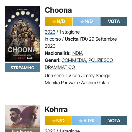
Choona
N/D
N/D
VOTA
2023
/ 1 stagione
In corso /
Uscita ITA:
29 Settembre
2023
Nazionalità:
INDIA
Generi:
COMMEDIA
,
POLIZIESCO
,
DRAMMATICO
STREAMING
Una serie TV con Jimmy Shergill,
Monika Panwar e Aashim Gulati
Kohrra
N/D
5.0
VOTA
/5
2023
/ 1 stagione