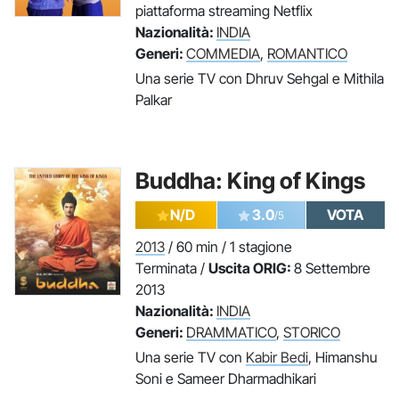
piattaforma streaming Netflix
Nazionalità:
INDIA
Generi:
COMMEDIA
,
ROMANTICO
Una serie TV con Dhruv Sehgal e Mithila
Palkar
Buddha: King of Kings
N/D
3.0
VOTA
/5
2013
/ 60 min / 1 stagione
Terminata /
Uscita ORIG:
8 Settembre
2013
Nazionalità:
INDIA
Generi:
DRAMMATICO
,
STORICO
Una serie TV con
Kabir Bedi
, Himanshu
Soni e Sameer Dharmadhikari