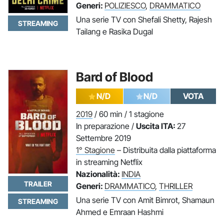
Generi:
POLIZIESCO
,
DRAMMATICO
Una serie TV con Shefali Shetty, Rajesh
STREAMING
Tailang e Rasika Dugal
Bard of Blood
N/D
N/D
VOTA
2019
/ 60 min / 1 stagione
In preparazione /
Uscita ITA:
27
Settembre 2019
1° Stagione
– Distribuita dalla piattaforma
in streaming Netflix
Nazionalità:
INDIA
TRAILER
Generi:
DRAMMATICO
,
THRILLER
Una serie TV con Amit Bimrot, Shamaun
STREAMING
Ahmed e Emraan Hashmi