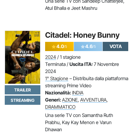
Una serie TV con Sandeep Chatterjee,
Atul Bhalla e Jeet Mashru
Citadel: Honey Bunny
4.0
4.6
VOTA
/5
/5
2024
/ 1 stagione
Terminata /
Uscita ITA:
7 Novembre
2024
1° Stagione
– Distribuita dalla piattaforma
streaming Prime Video
TRAILER
Nazionalità:
INDIA
Generi:
AZIONE
,
AVVENTURA
,
STREAMING
DRAMMATICO
Una serie TV con Samantha Ruth
Prabhu, Kay Kay Menon e Varun
Dhawan