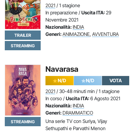
2021
/ 1 stagione
In preparazione /
Uscita ITA:
29
Novembre 2021
Nazionalità:
INDIA
Generi:
ANIMAZIONE
,
AVVENTURA
TRAILER
STREAMING
Navarasa
N/D
N/D
VOTA
2021
/ 30-48 minuti min / 1 stagione
In corso /
Uscita ITA:
6 Agosto 2021
Nazionalità:
INDIA
Generi:
DRAMMATICO
Una serie TV con Suriya, Vijay
STREAMING
Sethupathi e Parvathi Menon