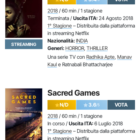
2018
/ 60 min / 1 stagione
Terminata /
Uscita ITA:
24 Agosto 2018
1° Stagione
– Distribuita dalla piattaforma
in streaming Netflix
Nazionalità:
INDIA
STREAMING
Generi:
HORROR
,
THRILLER
Una serie TV con
Radhika Apte
,
Manav
Kaul
e Ratnabali Bhattacharjee
Sacred Games
N/D
3.6
VOTA
/5
2018
/ 60 min / 1 stagione
In corso /
Uscita ITA:
6 Luglio 2018
1° Stagione
– Distribuita dalla piattaforma
in streaming Netflix