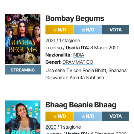
Bombay Begums
N/D
N/D
VOTA
2021
/ 1 stagione
In corso /
Uscita ITA:
8 Marzo 2021
Nazionalità:
INDIA
Generi:
DRAMMATICO
STREAMING
Una serie TV con Pooja Bhatt, Shahana
Goswami e Amruta Subhash
Bhaag Beanie Bhaag
N/D
N/D
VOTA
2020
/ 1 stagione