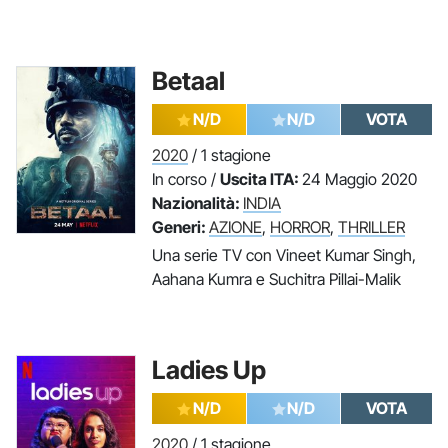
Betaal
N/D
N/D
VOTA
2020
/ 1 stagione
In corso /
Uscita ITA:
24 Maggio 2020
Nazionalità:
INDIA
Generi:
AZIONE
,
HORROR
,
THRILLER
Una serie TV con Vineet Kumar Singh,
Aahana Kumra e Suchitra Pillai-Malik
Ladies Up
N/D
N/D
VOTA
2020
/ 1 stagione