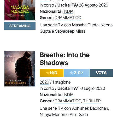
In corso /
Uscita ITA:
28 Agosto 2020
Nazionalità:
INDIA
Generi:
DRAMMATICO
Una serie TV con Masaba Gupta, Neena
STREAMING
Gupta e Satyadeep Misra
Breathe: Into the
Shadows
N/D
3.0
VOTA
/5
2020
/ 1 stagione
In corso /
Uscita ITA:
10 Luglio 2020
Nazionalità:
INDIA
Generi:
DRAMMATICO
,
THRILLER
Una serie TV con Abhishek Bachchan,
Nithya Menon e Amit Sadh