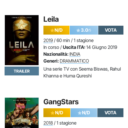
Leila
N/D
3.0
VOTA
/5
2019
/ 60 min / 1 stagione
In corso /
Uscita ITA:
14 Giugno 2019
Nazionalità:
INDIA
Generi:
DRAMMATICO
Una serie TV con Seema Biswas, Rahul
TRAILER
Khanna e Huma Qureshi
GangStars
N/D
N/D
VOTA
2018
/ 1 stagione