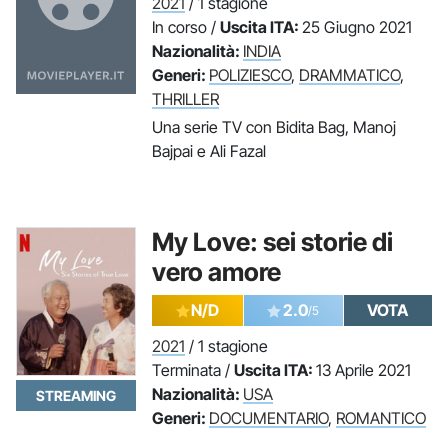
2021
/ 1 stagione
In corso /
Uscita ITA:
25 Giugno 2021
Nazionalità:
INDIA
Generi:
POLIZIESCO
,
DRAMMATICO
,
THRILLER
Una serie TV con Bidita Bag, Manoj
Bajpai e Ali Fazal
My Love: sei storie di
vero amore
N/D
2.0
VOTA
/5
2021
/ 1 stagione
Terminata /
Uscita ITA:
13 Aprile 2021
Nazionalità:
USA
STREAMING
Generi:
DOCUMENTARIO
,
ROMANTICO