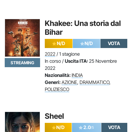
Khakee: Una storia dal
Bihar
N/D
N/D
VOTA
2022
/ 1 stagione
In corso /
Uscita ITA:
25 Novembre
STREAMING
2022
Nazionalità:
INDIA
Generi:
AZIONE
,
DRAMMATICO
,
POLIZIESCO
Sheel
N/D
2.0
VOTA
/5