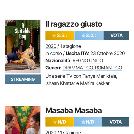
Il ragazzo giusto
3.5
3.0
VOTA
/5
/5
2020
/ 1 stagione
In corso /
Uscita ITA:
23 Ottobre 2020
Nazionalità:
REGNO UNITO
Generi:
DRAMMATICO
,
ROMANTICO
Una serie TV con Tanya Maniktala,
STREAMING
Ishaan Khattar e Mahira Kakkar
Masaba Masaba
N/D
N/D
VOTA
2020
/ 1 stagione