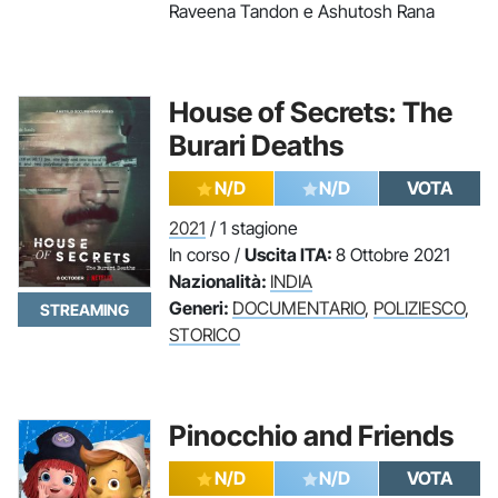
Raveena Tandon e Ashutosh Rana
House of Secrets: The
Burari Deaths
N/D
N/D
VOTA
2021
/ 1 stagione
In corso /
Uscita ITA:
8 Ottobre 2021
Nazionalità:
INDIA
Generi:
DOCUMENTARIO
,
POLIZIESCO
,
STREAMING
STORICO
Pinocchio and Friends
N/D
N/D
VOTA