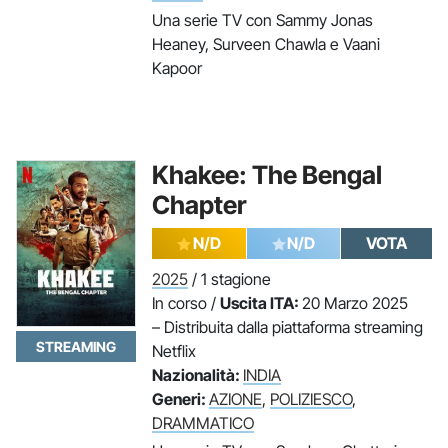
Una serie TV con Sammy Jonas
Heaney, Surveen Chawla e Vaani
Kapoor
Khakee: The Bengal
Chapter
N/D
N/D
VOTA
2025
/ 1 stagione
In corso /
Uscita ITA:
20 Marzo 2025
– Distribuita dalla piattaforma streaming
STREAMING
Netflix
Nazionalità:
INDIA
Generi:
AZIONE
,
POLIZIESCO
,
DRAMMATICO