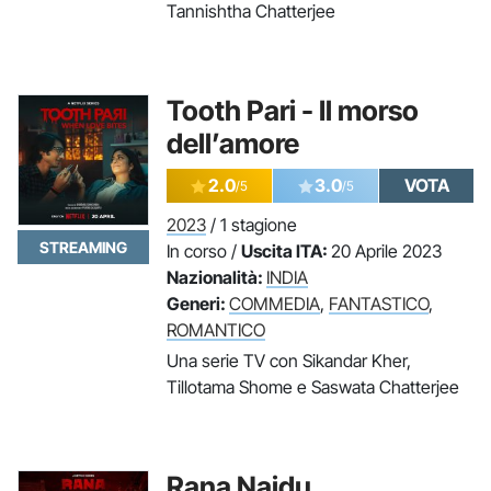
Tannishtha Chatterjee
Tooth Pari - Il morso
dell’amore
2.0
3.0
VOTA
/5
/5
2023
/ 1 stagione
STREAMING
In corso /
Uscita ITA:
20 Aprile 2023
Nazionalità:
INDIA
Generi:
COMMEDIA
,
FANTASTICO
,
ROMANTICO
Una serie TV con Sikandar Kher,
Tillotama Shome e Saswata Chatterjee
Rana Naidu