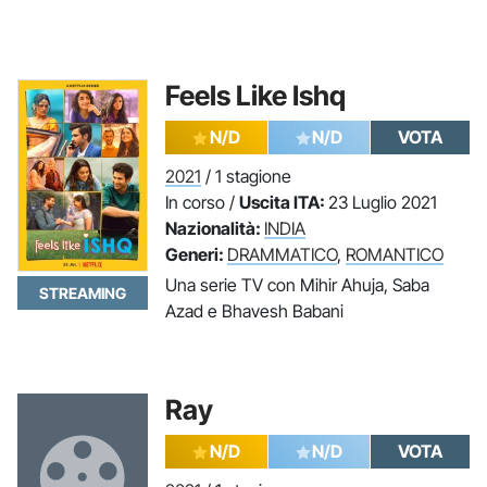
Feels Like Ishq
N/D
N/D
VOTA
2021
/ 1 stagione
In corso /
Uscita ITA:
23 Luglio 2021
Nazionalità:
INDIA
Generi:
DRAMMATICO
,
ROMANTICO
Una serie TV con Mihir Ahuja, Saba
STREAMING
Azad e Bhavesh Babani
Ray
N/D
N/D
VOTA