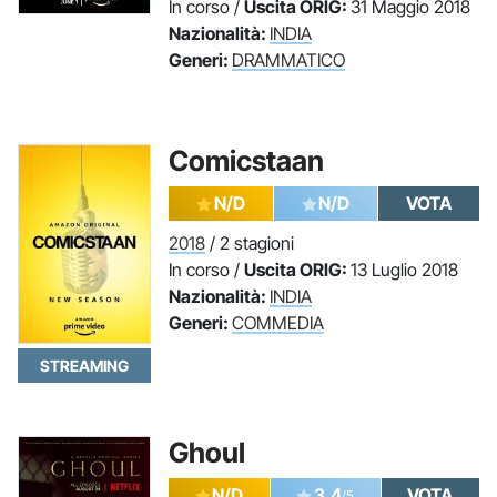
In corso /
Uscita ORIG:
31 Maggio 2018
Nazionalità:
INDIA
Generi:
DRAMMATICO
Comicstaan
N/D
N/D
VOTA
2018
/ 2 stagioni
In corso /
Uscita ORIG:
13 Luglio 2018
Nazionalità:
INDIA
Generi:
COMMEDIA
STREAMING
Ghoul
N/D
3.4
VOTA
/5