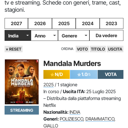
tv e streaming. Schede con generi, trame, cast,
stagioni.
2027
2026
2025
2024
2023
Da vedere
India
Anno
Genere
× RESET
ORDINA
VOTO
TITOLO
USCITA
Mandala Murders
N/D
1.0
VOTA
/5
2025
/ 1 stagione
In corso /
Uscita ITA:
25 Luglio 2025
– Distribuita dalla piattaforma streaming
Netflix
STREAMING
Nazionalità:
INDIA
Generi:
POLIZIESCO
,
DRAMMATICO
,
GIALLO