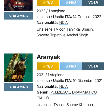
N/D
N/D
VOTA
2022
/ 1 stagione
STREAMING
In corso /
Uscita ITA:
14 Gennaio 2022
Nazionalità:
INDIA
Una serie TV con Tahir Raj Bhasin,
Shweta Tripathi e Anchal Singh
Aranyak
N/D
N/D
VOTA
2021
/ 1 stagione
In corso /
Uscita ITA:
10 Dicembre 2021
Nazionalità:
INDIA
STREAMING
Generi:
POLIZIESCO
,
DRAMMATICO
,
GIALLO
Una serie TV con Saurav Khurana,