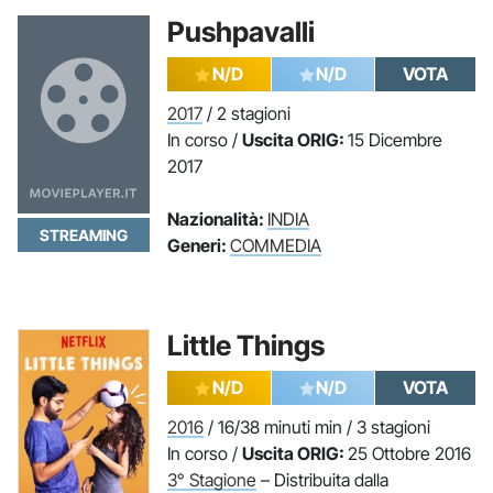
Pushpavalli
N/D
N/D
VOTA
2017
/ 2 stagioni
In corso /
Uscita ORIG:
15 Dicembre
2017
Nazionalità:
INDIA
STREAMING
Generi:
COMMEDIA
Little Things
N/D
N/D
VOTA
2016
/ 16/38 minuti min / 3 stagioni
In corso /
Uscita ORIG:
25 Ottobre 2016
3° Stagione
– Distribuita dalla