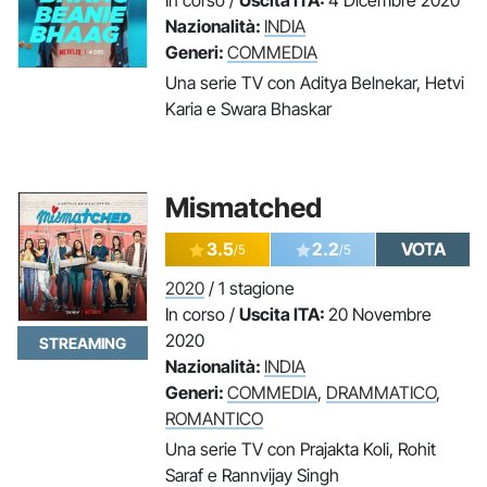
In corso /
Uscita ITA:
4 Dicembre 2020
Nazionalità:
INDIA
Generi:
COMMEDIA
Una serie TV con Aditya Belnekar, Hetvi
Karia e Swara Bhaskar
Mismatched
3.5
2.2
VOTA
/5
/5
2020
/ 1 stagione
In corso /
Uscita ITA:
20 Novembre
2020
STREAMING
Nazionalità:
INDIA
Generi:
COMMEDIA
,
DRAMMATICO
,
ROMANTICO
Una serie TV con Prajakta Koli, Rohit
Saraf e Rannvijay Singh