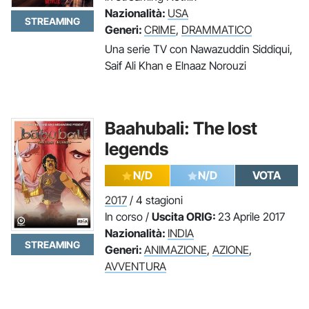
Nazionalità:
USA
STREAMING
Generi:
CRIME
,
DRAMMATICO
Una serie TV con Nawazuddin Siddiqui,
Saif Ali Khan e Elnaaz Norouzi
Baahubali: The lost
legends
N/D
N/D
VOTA
2017
/ 4 stagioni
In corso /
Uscita ORIG:
23 Aprile 2017
Nazionalità:
INDIA
STREAMING
Generi:
ANIMAZIONE
,
AZIONE
,
AVVENTURA