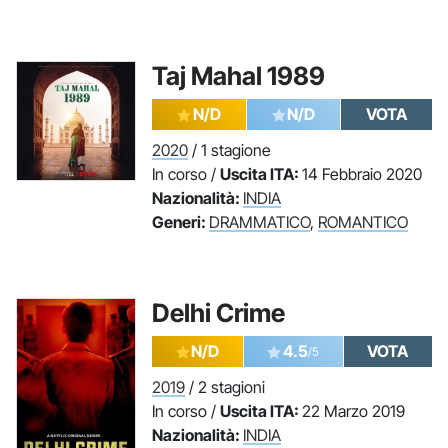
Taj Mahal 1989
N/D
N/D
VOTA
2020
/ 1 stagione
In corso /
Uscita ITA:
14 Febbraio 2020
Nazionalità:
INDIA
Generi:
DRAMMATICO
,
ROMANTICO
Delhi Crime
N/D
4.5
VOTA
/5
2019
/ 2 stagioni
In corso /
Uscita ITA:
22 Marzo 2019
Nazionalità:
INDIA