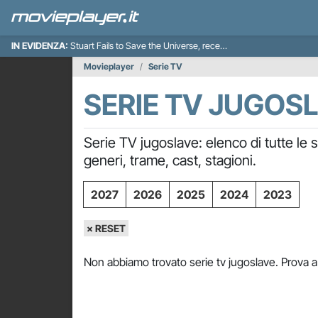
IN EVIDENZA:
Stuart Fails to Save the Universe, recensione
Movieplayer
Serie TV
SERIE TV JUGOS
Serie TV jugoslave: elenco di tutte le s
generi, trame, cast, stagioni.
2027
2026
2025
2024
2023
× RESET
Non abbiamo trovato serie tv jugoslave. Prova a