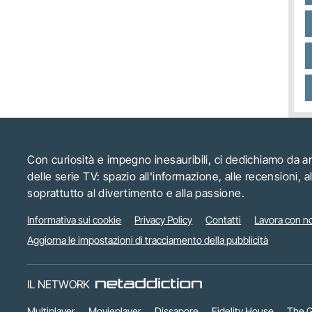
Con curiosità e impegno inesauribili, ci dedichiamo da 
delle serie TV: spazio all'informazione, alle recensioni, 
soprattutto al divertimento e alla passione.
Informativa sui cookie
Privacy Policy
Contatti
Lavora con no
Aggiorna le impostazioni di tracciamento della pubblicità
IL NETWORK
Multiplayer
Movieplayer
Dissapore
Fidelity House
The G