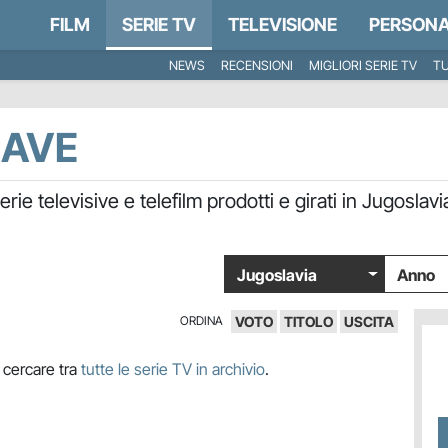
FILM
SERIE TV
TELEVISIONE
PERSONA
NEWS
RECENSIONI
MIGLIORI SERIE TV
TU
LAVE
erie televisive e telefilm prodotti e girati in Jugosl
Jugoslavia
Anno
ORDINA
VOTO
TITOLO
USCITA
 cercare tra
tutte le serie TV in archivio
.