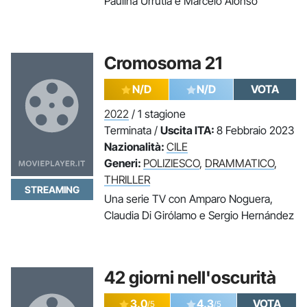
Paulina Urrutia e Marcelo Alonso
Cromosoma 21
N/D
N/D
VOTA
2022
/ 1 stagione
Terminata /
Uscita ITA:
8 Febbraio 2023
Nazionalità:
CILE
Generi:
POLIZIESCO
,
DRAMMATICO
,
THRILLER
STREAMING
Una serie TV con Amparo Noguera,
Claudia Di Girólamo e Sergio Hernández
42 giorni nell'oscurità
3.0
4.3
VOTA
/5
/5