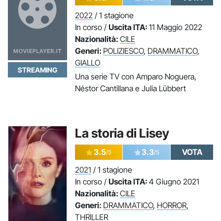
2022
/ 1 stagione
In corso /
Uscita ITA:
11 Maggio 2022
Nazionalità:
CILE
Generi:
POLIZIESCO
,
DRAMMATICO
,
GIALLO
STREAMING
Una serie TV con Amparo Noguera,
Néstor Cantillana e Julia Lübbert
La storia di Lisey
3.5
3.3
VOTA
/5
/5
2021
/ 1 stagione
In corso /
Uscita ITA:
4 Giugno 2021
Nazionalità:
CILE
Generi:
DRAMMATICO
,
HORROR
,
THRILLER