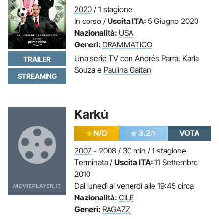
2020
/ 1 stagione
In corso /
Uscita ITA:
5 Giugno 2020
Nazionalità:
USA
Generi:
DRAMMATICO
Una serie TV con Andrés Parra, Karla
TRAILER
Souza e
Paulina Gaitan
STREAMING
Karkú
N/D
3.2
VOTA
/5
2007
- 2008 / 30 min / 1 stagione
Terminata /
Uscita ITA:
11 Settembre
2010
Dal lunedì al venerdì alle 19:45 circa
Nazionalità:
CILE
Generi:
RAGAZZI