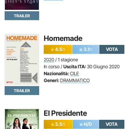
TRAILER
Homemade
4.5
3.1
VOTA
/5
/5
2020
/ 1 stagione
In corso /
Uscita ITA:
30 Giugno 2020
Nazionalità:
CILE
Generi:
DRAMMATICO
TRAILER
El Presidente
3.5
N/D
VOTA
/5