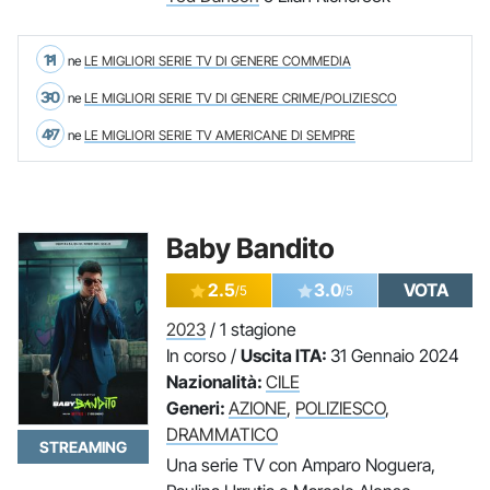
11
ne
LE MIGLIORI SERIE TV DI GENERE COMMEDIA
30
ne
LE MIGLIORI SERIE TV DI GENERE CRIME/POLIZIESCO
47
ne
LE MIGLIORI SERIE TV AMERICANE DI SEMPRE
Baby Bandito
2.5
3.0
VOTA
/5
/5
2023
/ 1 stagione
In corso /
Uscita ITA:
31 Gennaio 2024
Nazionalità:
CILE
Generi:
AZIONE
,
POLIZIESCO
,
DRAMMATICO
STREAMING
Una serie TV con Amparo Noguera,