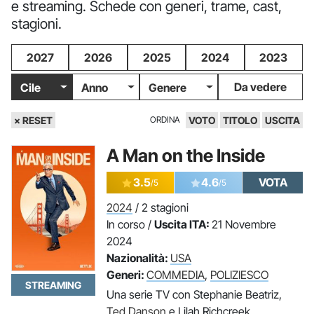
e streaming. Schede con generi, trame, cast,
stagioni.
2027
2026
2025
2024
2023
Da vedere
Cile
Anno
Genere
× RESET
ORDINA
VOTO
TITOLO
USCITA
A Man on the Inside
3.5
4.6
VOTA
/5
/5
2024
/ 2 stagioni
In corso /
Uscita ITA:
21 Novembre
2024
Nazionalità:
USA
Generi:
COMMEDIA
,
POLIZIESCO
STREAMING
Una serie TV con Stephanie Beatriz,
Ted Danson
e Lilah Richcreek