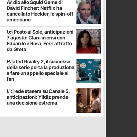
Addio allo Squid Game di
David Fincher: Netflix ha
cancellato Heckler, lo spin-off
americano
Un Posto al Sole, anticipazioni
7 agosto: Clara in crisi con
Eduardo e Rosa, Ferri attratto
da Greta
Heated Rivalry 2, il successo
della serie porta la produzione
a fare un appello speciale ai
fan
L'Erede stasera su Canale 5,
anticipazioni: Yildiz prende
una decisione estrema