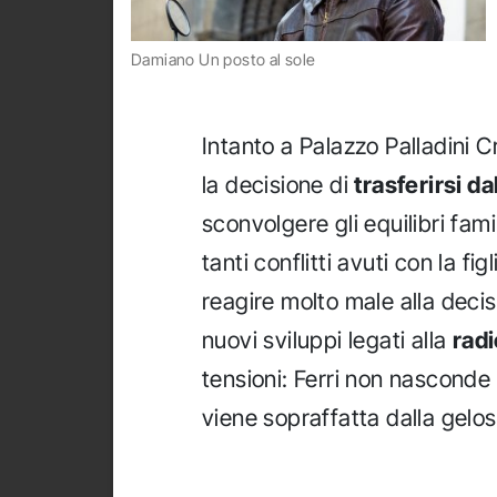
Damiano Un posto al sole
Intanto a Palazzo Palladini C
la decisione di
trasferirsi d
sconvolgere gli equilibri fami
tanti conflitti avuti con la fi
reagire molto male alla deci
nuovi sviluppi legati alla
radi
tensioni: Ferri non nasconde 
viene sopraffatta dalla gelos