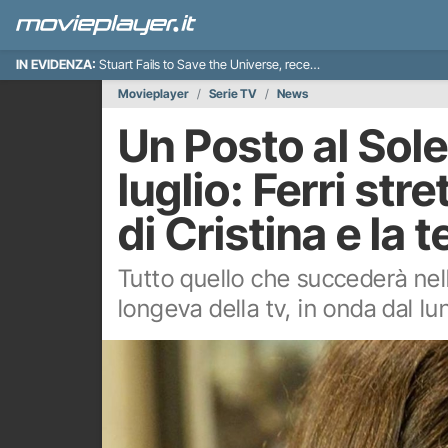
IN EVIDENZA:
Stuart Fails to Save the Universe, recensione
Movieplayer
Serie TV
News
Un Posto al Sole
luglio: Ferri stre
di Cristina e la 
Tutto quello che succederà nel
longeva della tv, in onda dal lu