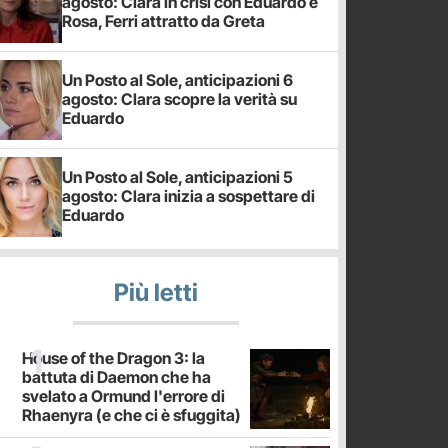
agosto: Clara in crisi con Eduardo e
Rosa, Ferri attratto da Greta
Un Posto al Sole, anticipazioni 6
agosto: Clara scopre la verità su
Eduardo
Un Posto al Sole, anticipazioni 5
agosto: Clara inizia a sospettare di
Eduardo
Più letti
House of the Dragon 3: la
battuta di Daemon che ha
svelato a Ormund l'errore di
Rhaenyra (e che ci è sfuggita)