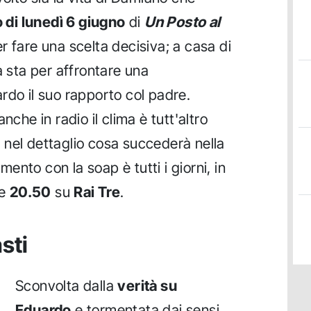
 di lunedì 6 giugno
di
Un Posto al
 fare una scelta decisiva; a casa di
a sta per affrontare una
rdo il suo rapporto col padre.
nche in radio il clima è tutt'altro
 nel dettaglio cosa succederà nella
nto con la soap è tutti i giorni, in
le
20.50
su
Rai Tre
.
sti
Sconvolta dalla
verità su
Eduardo
e tormentata dai sensi