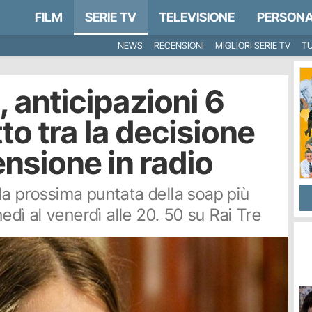
FILM
SERIE TV
TELEVISIONE
PERSONA
NEWS
RECENSIONI
MIGLIORI SERIE TV
TU
, anticipazioni 6
tto tra la decisione
tensione in radio
la prossima puntata della soap più
nedì al venerdì alle 20. 50 su Rai Tre