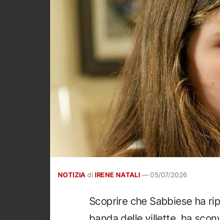
NOTIZIA
di
IRENE NATALI
—
05/07/2026
Scoprire che Sabbiese ha rip
banda delle villette, ha scon