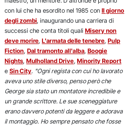
maestro, un mentore. D'altronde è proprio
con lui che ha esordito nel 1985 con
Il giorno
degli zombi
, inaugurando una carriera di
successi che conta titoli quali
Misery non
deve morire
,
L'armata delle tenebre
,
Pulp
Fiction
,
Dal tramonto all'alba
,
Boogie
Nights
,
Mulholland Drive
,
Minority Report
e
Sin City
.
"Ogni regista con cui ho lavorato
aveva uno stile diverso, penso però che
George sia stato un montatore incredibile e
un grande scrittore. Le sue sceneggiature
erano davvero potenti da leggere e adorava
il montaggio. Ho sempre pensato che fosse