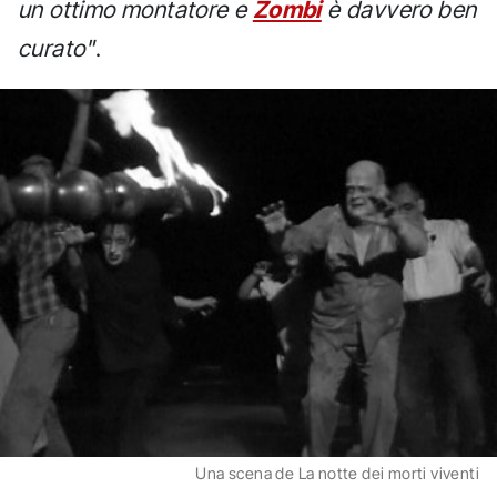
un ottimo montatore e
Zombi
è davvero ben
curato"
.
Una scena de La notte dei morti viventi