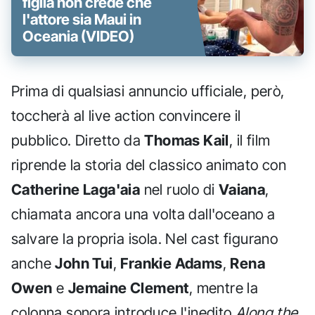
figlia non crede che
l'attore sia Maui in
Oceania (VIDEO)
Prima di qualsiasi annuncio ufficiale, però,
toccherà al live action convincere il
pubblico. Diretto da
Thomas Kail
, il film
riprende la storia del classico animato con
Catherine Laga'aia
nel ruolo di
Vaiana
,
chiamata ancora una volta dall'oceano a
salvare la propria isola. Nel cast figurano
anche
John Tui
,
Frankie Adams
,
Rena
Owen
e
Jemaine Clement
, mentre la
colonna sonora introduce l'inedito
Along the