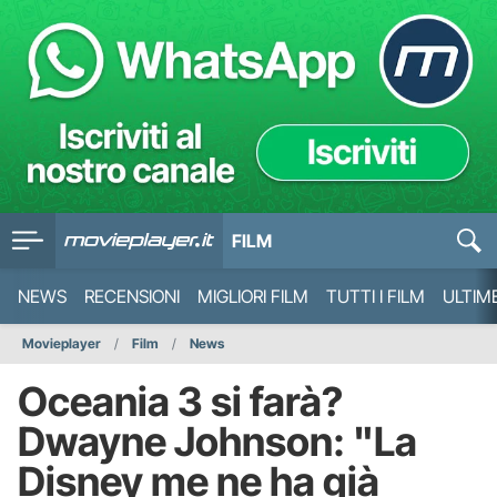
FILM
NEWS
RECENSIONI
MIGLIORI FILM
TUTTI I FILM
ULTIM
Movieplayer
Film
News
Oceania 3 si farà?
Dwayne Johnson: "La
Disney me ne ha già