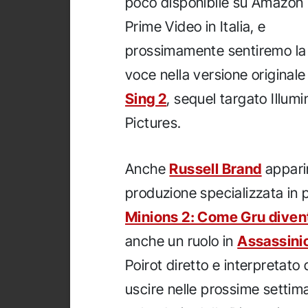
poco disponibile su Amazon
Prime Video in Italia, e
prossimamente sentiremo la
voce nella versione originale
Sing 2
, sequel targato Illum
Pictures.
Anche
Russell Brand
apparir
produzione specializzata in p
Minions 2: Come Gru divent
anche un ruolo in
Assassinio
Poirot diretto e interpretat
uscire nelle prossime settim