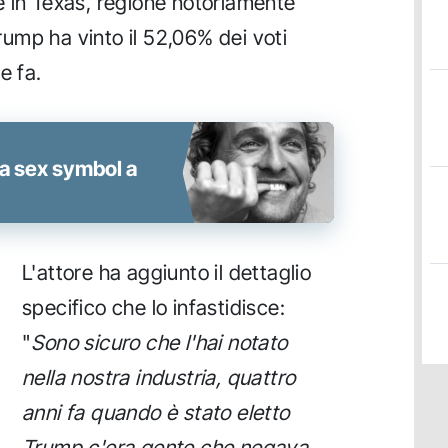
e in Texas, regione notoriamente
ump ha vinto il 52,06% dei voti
e fa.
 sex symbol a
L'attore ha aggiunto il dettaglio
specifico che lo infastidisce:
"
Sono sicuro che l'hai notato
nella nostra industria, quattro
anni fa quando è stato eletto
Trump c'era gente che negava