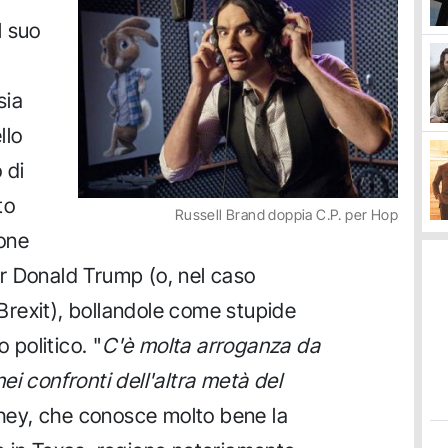
l suo
sia
llo
 di
to
Russell Brand doppia C.P. per Hop
sone
r Donald Trump (o, nel caso
a Brexit), bollandole come stupide
 politico. "
C'è molta arroganza da
 nei confronti dell'altra metà del
ey, che conosce molto bene la