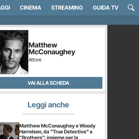
GGI
CINEMA
STREAMING
GUIDA TV
Matthew
McConaughey
Attore
VAI ALLA SCHEDA
Leggi anche
Matthew McConaughey e Woody
Harrelson, da "True Detective" a
“Brothers”: insieme per la