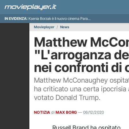
IN EVIDENZA:
Ksenia Borzak è il nuovo cinema Paradiso italiano
Movieplayer
News
Matthew McCon
"L'arroganza del
nei confronti di
Matthew McConaughey ospitato
ha criticato una certa ipocrisia
votato Donald Trump.
NOTIZIA
di
MAX BORG
—
06/12/2020
Russell Brand ha ospitato