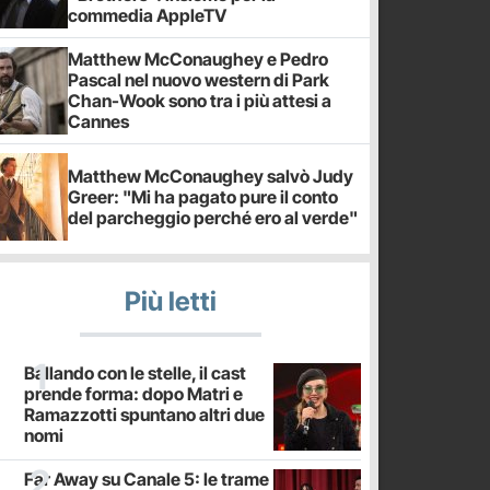
commedia AppleTV
Matthew McConaughey e Pedro
Pascal nel nuovo western di Park
Chan-Wook sono tra i più attesi a
Cannes
Matthew McConaughey salvò Judy
Greer: "Mi ha pagato pure il conto
del parcheggio perché ero al verde"
Più letti
Ballando con le stelle, il cast
prende forma: dopo Matri e
Ramazzotti spuntano altri due
nomi
Far Away su Canale 5: le trame