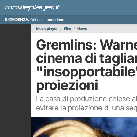
IN EVIDENZA:
Odissea, recensione
Movieplayer
Film
News
Gremlins: Warne
cinema di tagli
"insopportabile
proiezioni
La casa di produzione chiese al
evitare la proiezione di una se