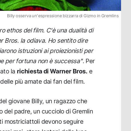
Billy osserva un'espressione bizzarra di Gizmo in Gremlins
o ethos del film. C'è una dualità di
Bros. la odiava. Ho sentito dire
iarono istruzioni ai proiezionisti per
che per fortuna non è successa"
. Per
tato la
richiesta di Warner Bros.
e
elle più amate dai fan del film.
del giovane Billy, un ragazzo che
o del padre, un cucciolo di Gremlin
i mostriciattoli devono seguire