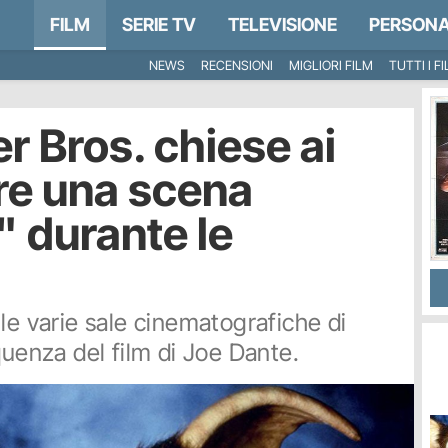
FILM
SERIE TV
TELEVISIONE
PERSONA
NEWS
RECENSIONI
MIGLIORI FILM
TUTTI I F
r Bros. chiese ai
are una scena
" durante le
le varie sale cinematografiche di
quenza del film di Joe Dante.