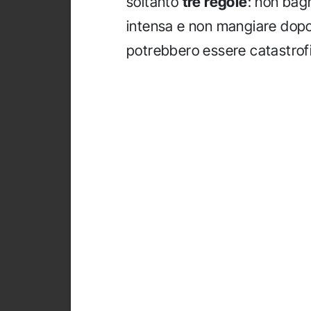
soltanto
tre regole
: non bagn
intensa e non mangiare dop
potrebbero essere catastrof