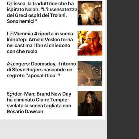
Odissea, la traduttrice che ha
ispirato Nolan: "L'insensatezza
dei Greci ospiti dei Troiani.
Sono nemici"
La Mummia 4 riporta in scena
Imhotep: Arnold Vosloo torna
nel cast ma i fan si chiedono
con che ruolo
Avengers: Doomsday, il ritorno
di Steve Rogers nasconde un
segreto "apocalittico"?
Spider-Man: Brand New Day
ha eliminato Claire Temple:
svelata la scena tagliata con
Rosario Dawson