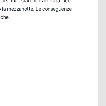
arsi mai, stare lontani dalla luce
o la mezzanotte. Le conseguenze
iche.