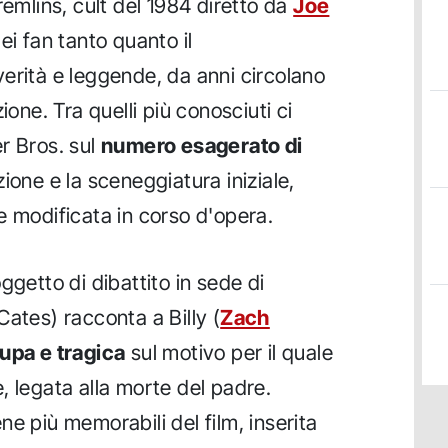
remlins, cult del 1984 diretto da
Joe
dei fan tanto quanto il
erità e leggende, da anni circolano
ione. Tra quelli più conosciuti ci
r Bros. sul
numero esagerato di
ione e la sceneggiatura iniziale,
e modificata in corso d'opera.
ggetto di dibattito in sede di
Cates) racconta a Billy (
Zach
cupa e tragica
sul motivo per il quale
, legata alla morte del padre.
e più memorabili del film, inserita