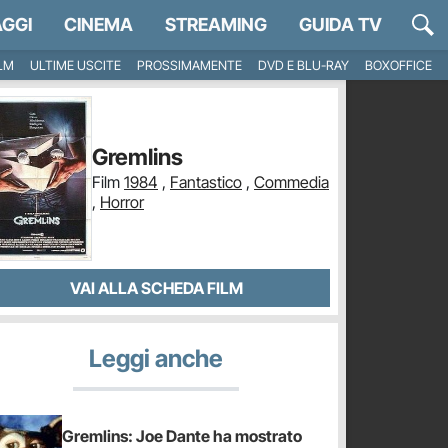
GGI
CINEMA
STREAMING
GUIDA TV
ILM
ULTIME USCITE
PROSSIMAMENTE
DVD E BLU-RAY
BOXOFFICE
Gremlins
Film
1984
,
Fantastico
,
Commedia
,
Horror
VAI ALLA SCHEDA FILM
Leggi anche
Gremlins: Joe Dante ha mostrato