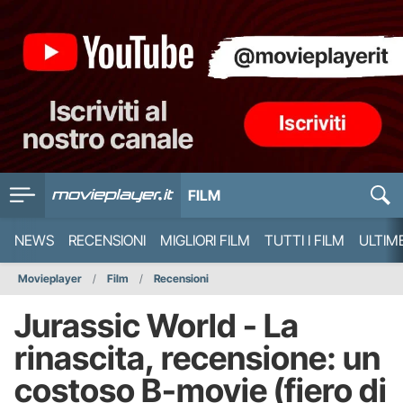
FILM
NEWS
RECENSIONI
MIGLIORI FILM
TUTTI I FILM
ULTIM
Movieplayer
Film
Recensioni
Jurassic World - La
rinascita, recensione: un
costoso B-movie (fiero di