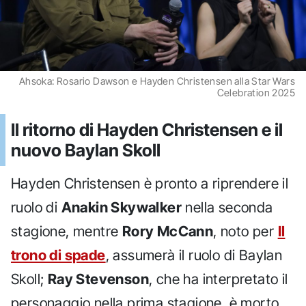
Ahsoka: Rosario Dawson e Hayden Christensen alla Star Wars
Celebration 2025
Il ritorno di Hayden Christensen e il
nuovo Baylan Skoll
Hayden Christensen è pronto a riprendere il
ruolo di
Anakin Skywalker
nella seconda
stagione, mentre
Rory McCann
, noto per
Il
trono di spade
, assumerà il ruolo di Baylan
Skoll;
Ray Stevenson
, che ha interpretato il
personaggio nella prima stagione, è morto