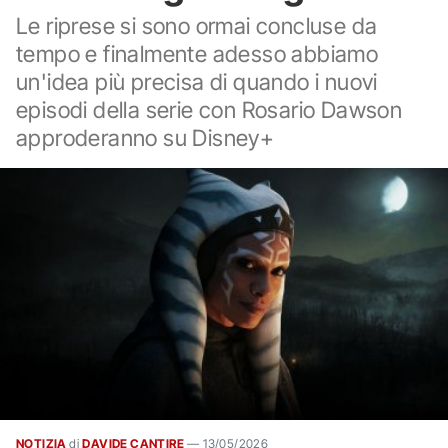
Le riprese si sono ormai concluse da
tempo e finalmente adesso abbiamo
un'idea più precisa di quando i nuovi
episodi della serie con Rosario Dawson
approderanno su Disney+
NOTIZIA
di
DAVIDE CANTIRE
—
13/05/2026