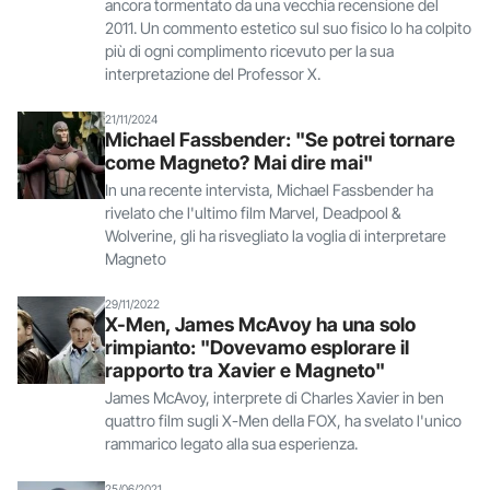
ancora tormentato da una vecchia recensione del
2011. Un commento estetico sul suo fisico lo ha colpito
più di ogni complimento ricevuto per la sua
interpretazione del Professor X.
21/11/2024
Michael Fassbender: "Se potrei tornare
come Magneto? Mai dire mai"
In una recente intervista, Michael Fassbender ha
rivelato che l'ultimo film Marvel, Deadpool &
Wolverine, gli ha risvegliato la voglia di interpretare
Magneto
29/11/2022
X-Men, James McAvoy ha una solo
rimpianto: "Dovevamo esplorare il
rapporto tra Xavier e Magneto"
James McAvoy, interprete di Charles Xavier in ben
quattro film sugli X-Men della FOX, ha svelato l'unico
rammarico legato alla sua esperienza.
25/06/2021