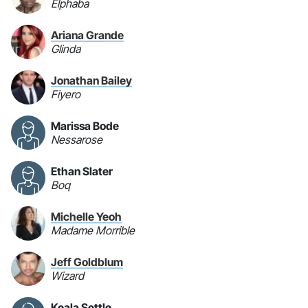
Elphaba
Ariana Grande
Glinda
Jonathan Bailey
Fiyero
Marissa Bode
Nessarose
Ethan Slater
Boq
Michelle Yeoh
Madame Morrible
Jeff Goldblum
Wizard
Keala Settle