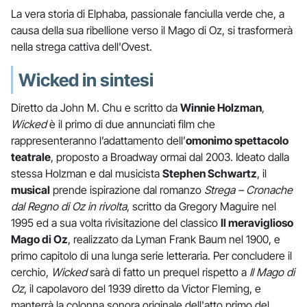
La vera storia di Elphaba, passionale fanciulla verde che, a
causa della sua ribellione verso il Mago di Oz, si trasformerà
nella strega cattiva dell'Ovest.
Wicked in sintesi
Diretto da John M. Chu e scritto da
Winnie Holzman
,
Wicked
è il primo di due annunciati film che
rappresenteranno l’adattamento dell’
omonimo spettacolo
teatrale
, proposto a Broadway ormai dal 2003. Ideato dalla
stessa Holzman e dal musicista
Stephen Schwartz
, il
musical
prende ispirazione dal romanzo
Strega – Cronache
dal Regno di Oz in rivolta
, scritto da Gregory Maguire nel
1995 ed a sua volta rivisitazione del classico
Il meraviglioso
Mago di Oz
, realizzato da Lyman Frank Baum nel 1900, e
primo capitolo di una lunga serie letteraria. Per concludere il
cerchio,
Wicked
sarà di fatto un prequel rispetto a
Il Mago di
Oz
, il capolavoro del 1939 diretto da Victor Fleming, e
manterrà la colonna sonora originale dell'atto primo del