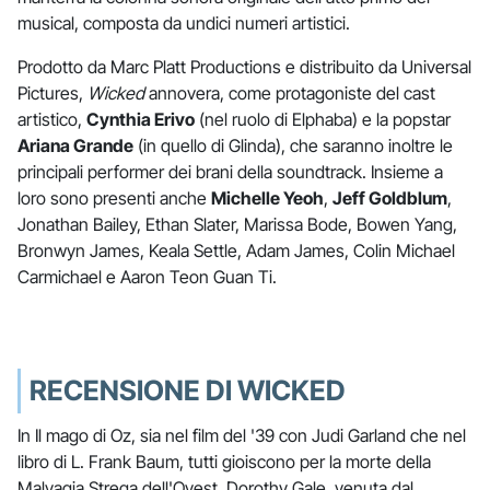
musical, composta da undici numeri artistici.
Prodotto da Marc Platt Productions e distribuito da Universal
Pictures,
Wicked
annovera, come protagoniste del cast
artistico,
Cynthia Erivo
(nel ruolo di Elphaba) e la popstar
Ariana Grande
(in quello di Glinda), che saranno inoltre le
principali performer dei brani della soundtrack. Insieme a
loro sono presenti anche
Michelle Yeoh
,
Jeff Goldblum
,
Jonathan Bailey, Ethan Slater, Marissa Bode, Bowen Yang,
Bronwyn James, Keala Settle, Adam James, Colin Michael
Carmichael e Aaron Teon Guan Ti.
RECENSIONE DI WICKED
In Il mago di Oz, sia nel film del '39 con Judi Garland che nel
libro di L. Frank Baum, tutti gioiscono per la morte della
Malvagia Strega dell'Ovest. Dorothy Gale, venuta dal