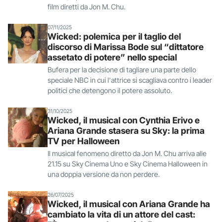
film diretti da Jon M. Chu.
07/11/2025
Wicked: polemica per il taglio del
discorso di Marissa Bode sul “dittatore
assetato di potere” nello special
Bufera per la decisione di tagliare una parte dello
speciale NBC in cui l'attrice si scagliava contro i leader
politici che detengono il potere assoluto.
31/10/2025
Wicked, il musical con Cynthia Erivo e
Ariana Grande stasera su Sky: la prima
TV per Halloween
Il musical fenomeno diretto da Jon M. Chu arriva alle
21.15 su Sky Cinema Uno e Sky Cinema Halloween in
una doppia versione da non perdere.
26/07/2025
Wicked, il musical con Ariana Grande ha
cambiato la vita di un attore del cast: