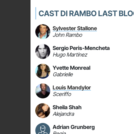
CAST DI RAMBO LAST BL
Sylvester Stallone
John Rambo
Sergio Peris-Mencheta
Hugo Martínez
Yvette Monreal
Gabrielle
Louis Mandylor
Sceriffo
Sheila Shah
Alejandra
Adrian Grunberg
Regia