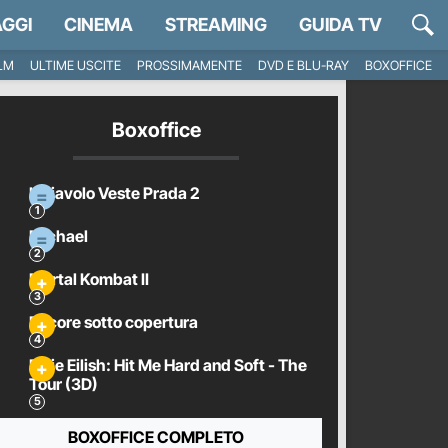
GGI
CINEMA
STREAMING
GUIDA TV
ILM
ULTIME USCITE
PROSSIMAMENTE
DVD E BLU-RAY
BOXOFFICE
Boxoffice
Il Diavolo Veste Prada 2
Michael
Mortal Kombat II
Pecore sotto copertura
Billie Eilish: Hit Me Hard and Soft - The
Tour (3D)
BOXOFFICE COMPLETO