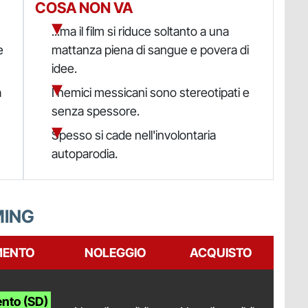
COSA NON VA
...ma il film si riduce soltanto a una
e
mattanza piena di sangue e povera di
idee.
a
I nemici messicani sono stereotipati e
senza spessore.
Spesso si cade nell'involontaria
autoparodia.
MING
MENTO
NOLEGGIO
ACQUISTO
nto (SD)