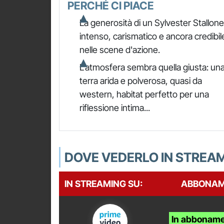
PERCHÉ CI PIACE
La generosità di un Sylvester Stallone
intenso, carismatico e ancora credibil
nelle scene d'azione.
L'atmosfera sembra quella giusta: un
terra arida e polverosa, quasi da
western, habitat perfetto per una
riflessione intima...
DOVE VEDERLO IN STREA
IN STREAMING SU:
ABBONA
In abboname