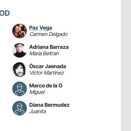
OOD
Paz Vega
Carmen Delgado
Adriana Barraza
Maria Beltran
Óscar Jaenada
Victor Martinez
Marco de la O
Miguel
Díana Bermudez
Juanita