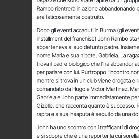
ragazze che sono state rapite da un grupp
Rambo rientrerà in azione abbandonando la t
era faticosamente costruito.
Dopo gli eventi accaduti in Burma (gli event
installment del franchise) John Rambo sta v
apparteneva al suo defunto padre. Insieme 
nome Maria e sua nipote, Gabriela. La raga
trova il padre biologico che l’ha abbandonat
per parlare con lui. Purtroppo l’incontro n
mentre si trova in un club viene drogata e 
comandato da Hugo e Victor Martinez. Mari
Gabriela e John parte immediatamente per il
Gizelle, che racconta quanto è successo. R
rapita e a sua insaputa è seguito da una 
John ha uno scontro con i trafficanti di dro
e si scopre che è una reporter la cui sorella