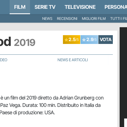
FILM
SERIE TV
TELEVISIONE
PERSONA
NEWS
RECENSIONI
MIGLIORI FILM
TUTTI I F
ood
2019
2.5
2.9
VOTA
/5
/5
IDEO
NEWS E ARTICOLI
è un film del 2019 diretto da Adrian Grunberg con
Paz Vega. Durata: 100 min. Distribuito in Italia da
 Paese di produzione: USA.