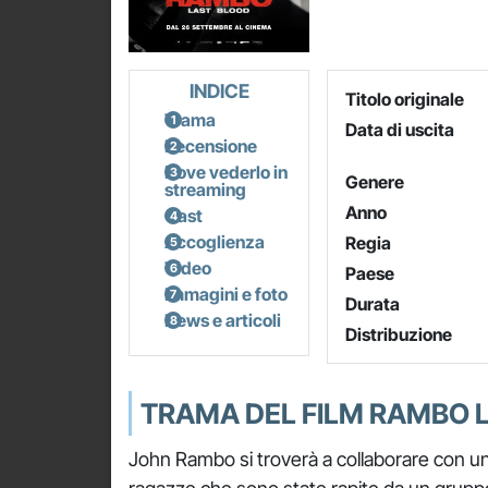
INDICE
Titolo originale
Trama
Data di uscita
Recensione
Dove vederlo in
Genere
streaming
Anno
Cast
Accoglienza
Regia
Video
Paese
Immagini e foto
Durata
News e articoli
Distribuzione
TRAMA DEL FILM RAMBO 
John Rambo si troverà a collaborare con una