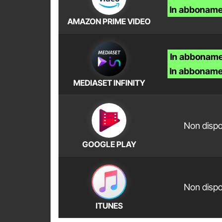
In abboname
AMAZON PRIME VIDEO
In abboname
In abboname
MEDIASET INFINITY
Non dispo
GOOGLE PLAY
Non dispo
ITUNES