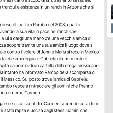
o messicano a scopo di sfruttamento sessuale.
ranquilla esistenza in un ranch in Arizona che si
i descritti nel film Rambo del 2008, quarto
ivendo la sua vita in pace nel ranch che
a lui a dargli una mano c’è una vecchia amica di
zza scopre tramite una sua amica il luogo dove si
a e contro il volere di John e Maria si reca in Mexico
on fa che amareggiare Gabriela ulteriormente e
rapita da uomini di un cartello della droga messicano
a intanto ha informato Rambo della scomparsa di
 Messico. Sul posto trova l’amica di Gabriela,
ambo riesce a rintracciare gli uomini che l’hanno
donna di nome Carmen.
ga e ne esce sconfitto. Carmen si prende cura di lui
 è stata rapita e uccisa dagli stessi uomini che