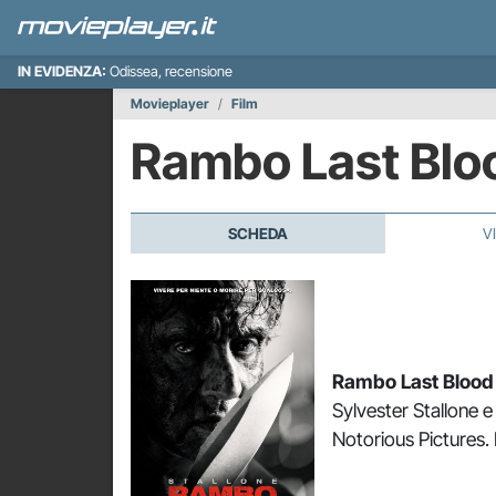
IN EVIDENZA:
Odissea, recensione
Movieplayer
Film
Rambo Last Bl
SCHEDA
V
Rambo Last Blood
Sylvester Stallone e 
Notorious Pictures.