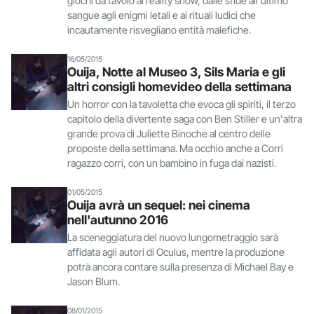
giochi da tavolo ai reality show, dalle sfide all'ultimo
sangue agli enigmi letali e ai rituali ludici che
incautamente risvegliano entità malefiche.
16/05/2015
Ouija, Notte al Museo 3, Sils Maria e gli
altri consigli homevideo della settimana
Un horror con la tavoletta che evoca gli spiriti, il terzo
capitolo della divertente saga con Ben Stiller e un'altra
grande prova di Juliette Binoche al centro delle
proposte della settimana. Ma occhio anche a Corri
ragazzo corri, con un bambino in fuga dai nazisti.
01/05/2015
Ouija avrà un sequel: nei cinema
nell'autunno 2016
La sceneggiatura del nuovo lungometraggio sarà
affidata agli autori di Oculus, mentre la produzione
potrà ancora contare sulla presenza di Michael Bay e
Jason Blum.
08/01/2015