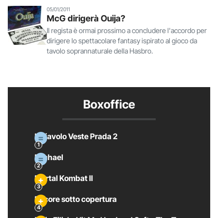
05/01/2011
McG dirigerà Ouija?
Il regista è ormai prossimo a concludere l'accordo per
dirigere lo spettacolare fantasy ispirato al gioco da
tavolo soprannaturale della Hasbro.
Boxoffice
Il Diavolo Veste Prada 2
Michael
Mortal Kombat II
Pecore sotto copertura