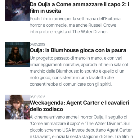
Da Oujia a Come ammazzare il capo 2: i
film in uscita
Pochi film in arrivo per la settimana dell'Epifania:
horror e commedie, ma anche Russell Crowe
interprete e regista di The Water Diviner.
07/01/2015
Ouija: la Blumhouse gioca con la paura
Un progetto passato di mano in mano, e con vari
rimaneggiamenti narrativi, approda infine in sala col
marchio della Blumhouse: lo spunto è quello di un
noto gioco, consistente in una tavoletta che
consentirebbe di comunicare con gli spiriti.
05/01/2015
Weekagenda: Agent Carter e I cavalieri
dello zodiaco
Al cinema arrivano anche l'horror Ouija, il seguito di
'Come ammazzare il capo' e 'The Water Diviner'. Sul
piccolo schermo USA invece debuttano Agent Carter
e Galavant, e inizia la sesta stagione di Glee. Tra film in