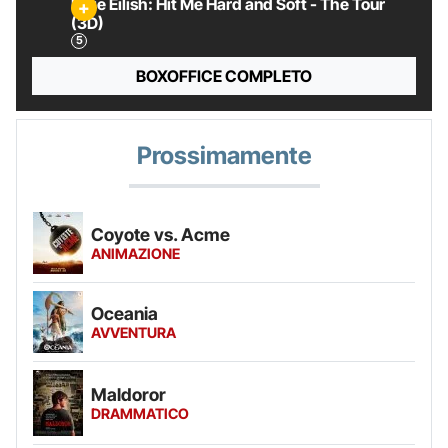
Billie Eilish: Hit Me Hard and Soft - The Tour
(3D)
BOXOFFICE COMPLETO
Prossimamente
Coyote vs. Acme
ANIMAZIONE
Oceania
AVVENTURA
Maldoror
DRAMMATICO