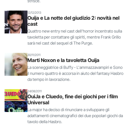
strisce.
12/12/2013
Ouija e La notte del giudizio 2: novità nel
cast
Quattro new entry nel cast dell'horror incentrato sulla
tavoletta per contattare gli spiriti, mentre Frank Grillo
sarà nel cast del sequel di The Purge.
30/11/2011
Marti Noxon e la tavoletta Ouija
La sceneggiatrice di Buffy - L'ammazzavampiri e Sono
il numero quattro è accorsa in aiuto del fantasy Hasbro
da tempo in lavorazione.
24/08/2011
OuiJa e Cluedo, fine dei giochi per i film
Universal
La major ha deciso di rinunciare a sviluppare gli
adattamenti cinematografici dei due popolari giochi da
tavolo della Hasbro.