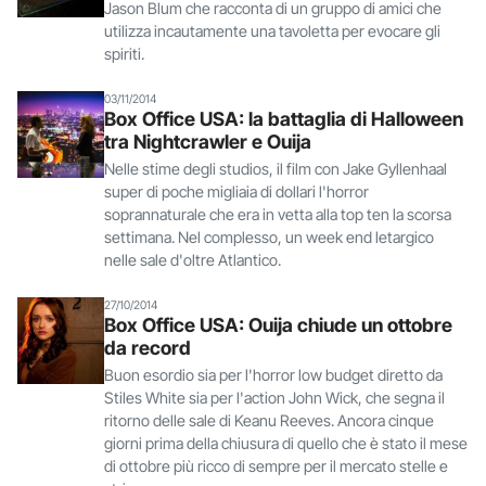
Jason Blum che racconta di un gruppo di amici che
utilizza incautamente una tavoletta per evocare gli
spiriti.
03/11/2014
Box Office USA: la battaglia di Halloween
tra Nightcrawler e Ouija
Nelle stime degli studios, il film con Jake Gyllenhaal
super di poche migliaia di dollari l'horror
soprannaturale che era in vetta alla top ten la scorsa
settimana. Nel complesso, un week end letargico
nelle sale d'oltre Atlantico.
27/10/2014
Box Office USA: Ouija chiude un ottobre
da record
Buon esordio sia per l'horror low budget diretto da
Stiles White sia per l'action John Wick, che segna il
ritorno delle sale di Keanu Reeves. Ancora cinque
giorni prima della chiusura di quello che è stato il mese
di ottobre più ricco di sempre per il mercato stelle e