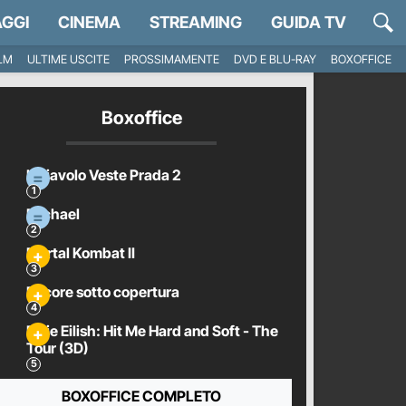
GGI
CINEMA
STREAMING
GUIDA TV
ILM
ULTIME USCITE
PROSSIMAMENTE
DVD E BLU-RAY
BOXOFFICE
Boxoffice
Il Diavolo Veste Prada 2
Michael
Mortal Kombat II
Pecore sotto copertura
Billie Eilish: Hit Me Hard and Soft - The
Tour (3D)
BOXOFFICE COMPLETO