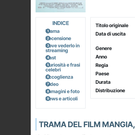
INDICE
Titolo originale
Trama
Data di uscita
Recensione
Dove vederlo in
Genere
streaming
Anno
Cast
Curiosità e frasi
Regia
celebri
Paese
Accoglienza
Durata
Video
Distribuzione
Immagini e foto
News e articoli
TRAMA DEL FILM MANGIA,