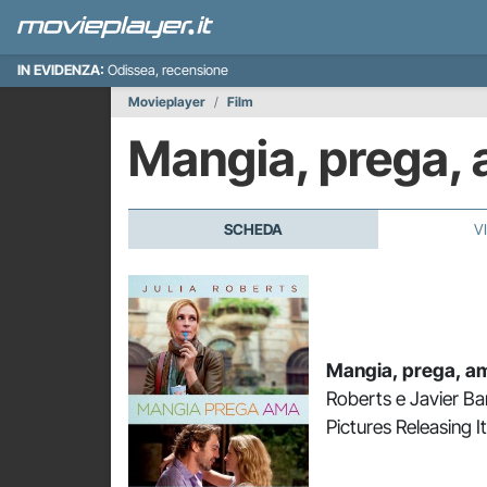
IN EVIDENZA:
Odissea, recensione
Movieplayer
Film
Mangia, prega,
SCHEDA
V
Mangia, prega, a
Roberts e Javier Bar
Pictures Releasing I