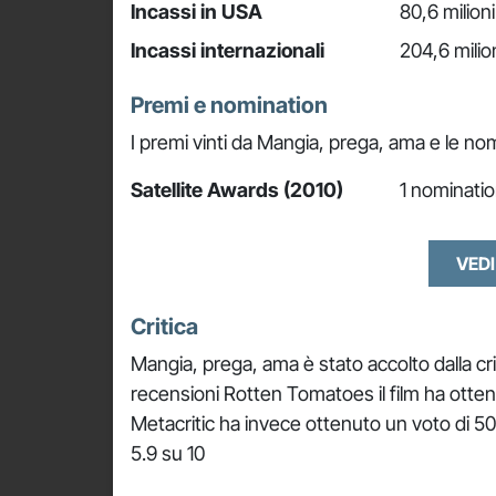
Incassi in USA
80,6 milioni
Incassi internazionali
204,6 milio
Premi e nomination
I premi vinti da Mangia, prega, ama e le no
Satellite Awards (2010)
1 nominatio
VEDI
Critica
Mangia, prega, ama è stato accolto dalla cr
recensioni Rotten Tomatoes il film ha ott
Metacritic ha invece ottenuto un voto di 50
5.9 su 10