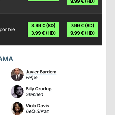
9.99 € (HD)
3.99 € (SD)
7.99 € (SD)
ponibile
3.99 € (HD)
9.99 € (HD)
 AMA
Javier Bardem
Felipe
Billy Crudup
Stephen
Viola Davis
Delia Shiraz