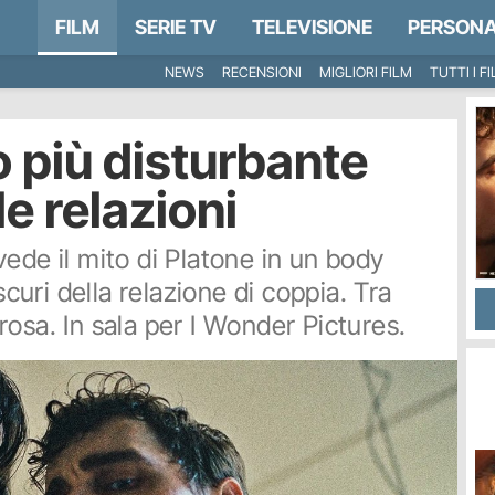
FILM
SERIE TV
TELEVISIONE
PERSONA
NEWS
RECENSIONI
MIGLIORI FILM
TUTTI I F
to più disturbante
le relazioni
ede il mito di Platone in un body
scuri della relazione di coppia. Tra
osa. In sala per I Wonder Pictures.