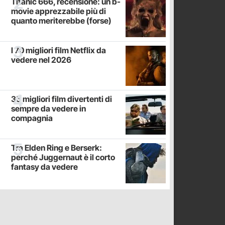
Titanic 666, recensione: un b-
movie apprezzabile più di
quanto meriterebbe (forse)
I 70 migliori film Netflix da
vedere nel 2026
35 migliori film divertenti di
sempre da vedere in
compagnia
Tra Elden Ring e Berserk:
perché Juggernaut è il corto
fantasy da vedere