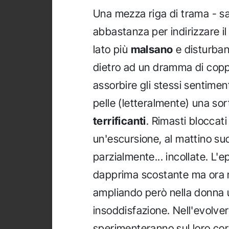
Una mezza riga di trama - sa
abbastanza per indirizzare i
lato più
malsano
e disturban
dietro ad un dramma di coppi
assorbire gli stessi sentiment
pelle (letteralmente) una so
terrificanti
. Rimasti bloccati
un'escursione, al mattino su
parzialmente... incollate. L
dapprima scostante ma ora n
ampliando però nella donna 
insoddisfazione. Nell'evolver
sperimenteranno sul loro co