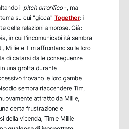
ltando il
pitch orrorifico
-, ma
l tema su cui "gioca"
Together
: il
te delle relazioni amorose. Già:
a, in cui l'incomunicabilità sembra
i, Millie e Tim affrontano sulla loro
rta di catarsi dalle conseguenze
 in una grotta durante
ccessivo trovano le loro gambe
'episodio sembra riaccendere Tim,
uovamente attratto da Millie,
una certa frustrazione e
si della vicenda, Tim e Millie
rpo
qualcosa di inaspettato,