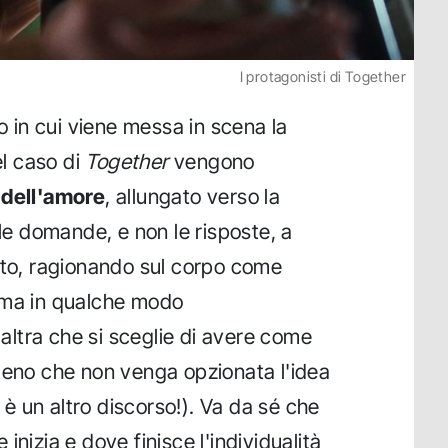
I protagonisti di Together
co in cui viene messa in scena la
l caso di
Together
vengono
i dell'amore
, allungato verso la
 le domande, e non le risposte, a
nto, ragionando sul corpo come
 ma in qualche modo
l'altra che si sceglie di avere come
no che non venga opzionata l'idea
 un altro discorso!). Va da sé che
inizia e dove finisce l'individualità