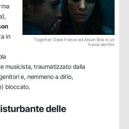
erma
a),
son
a in
Together: Dave Franco ed Alison Brie in un
frame del film
ola
te musicista, traumatizzato dalla
enitori e, nemmeno a dirlo,
) bloccato.
disturbante delle