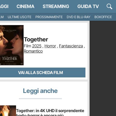
GGI
CINEMA
STREAMING
GUIDA TV
ILM
ULTIME USCITE
PROSSIMAMENTE
DVD E BLU-RAY
BOXOFFICE
Together
Film
2025
,
Horror
,
Fantascienza
,
Romantico
VAI ALLA SCHEDA FILM
Leggi anche
Together: in 4K UHD il sorprendente
body-horror è ancora più