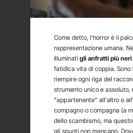
Come detto, l'horror è il pal
rappresentazione umana. Ne
illuminati
gli anfratti più ner
fatidica vita di coppia. Sono
riempire ogni riga del racco
strumento unico e assoluto,
"appartenente" all'altro o al
compagno o compagna (a me
dello scambismo, ma questo è
gli spunti non mancano. Dove 