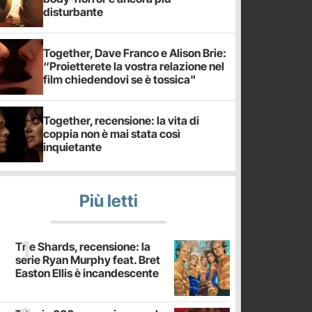
disturbante
Together, Dave Franco e Alison Brie:
“Proietterete la vostra relazione nel
film chiedendovi se è tossica"
Together, recensione: la vita di
coppia non è mai stata così
inquietante
Più letti
The Shards, recensione: la
serie Ryan Murphy feat. Bret
Easton Ellis è incandescente