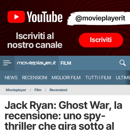
FILM
NEWS
RECENSIONI
MIGLIORI FILM
TUTTI I FILM
ULTIM
Movieplayer
Film
Recensioni
Jack Ryan: Ghost War, la
recensione: uno spy-
thriller che gira sotto al