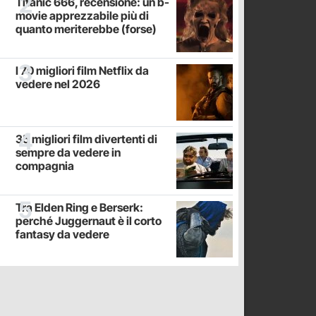
Titanic 666, recensione: un b-
movie apprezzabile più di
quanto meriterebbe (forse)
I 70 migliori film Netflix da
vedere nel 2026
35 migliori film divertenti di
sempre da vedere in
compagnia
Tra Elden Ring e Berserk:
perché Juggernaut è il corto
fantasy da vedere