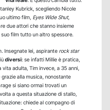
vita reale
. E questo cambia tutto.
tanley Kubrick, scegliendo Nicole
uo ultimo film,
Eyes Wide Shut
,
are due attori che stanno insieme
suo film tutto un altro spessore.
im. Insegnate lei, aspirante
rock star
più
diversi
: se infatti Millie è pratica,
 vita adulta, Tim invece, a 35 anni,
 grazie alla musica, nonostante
rage si siano ormai trovati un
volta a questa situazione di stallo,
situazione: chiede al compagno di