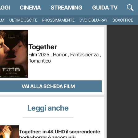
GGI
CINEMA
STREAMING
GUIDA TV
ILM
ULTIME USCITE
PROSSIMAMENTE
DVD E BLU-RAY
BOXOFFICE
Together
Film
2025
,
Horror
,
Fantascienza
,
Romantico
VAI ALLA SCHEDA FILM
Leggi anche
Together: in 4K UHD il sorprendente
body-horror è ancora più