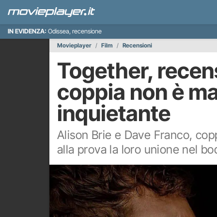
IN EVIDENZA:
Odissea, recensione
Movieplayer
Film
Recensioni
Together, recens
coppia non è mai
inquietante
Alison Brie e Dave Franco, cop
alla prova la loro unione nel bo