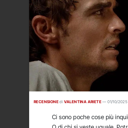
RECENSIONE
di
VALENTINA ARIETE
—
01/10/2025
Ci sono poche cose più inquiet
O di chi si veste uguale. Po