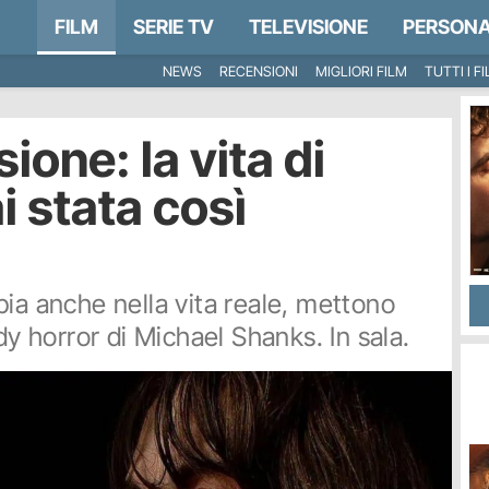
FILM
SERIE TV
TELEVISIONE
PERSONA
NEWS
RECENSIONI
MIGLIORI FILM
TUTTI I F
ione: la vita di
 stata così
pia anche nella vita reale, mettono
dy horror di Michael Shanks. In sala.