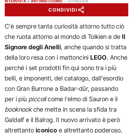
INTERVISTA
di
ANTONIO CUOMO
—
07/06/2026
CONDIVIDI
C'è sempre tanta curiosità attorno tutto ciò
che ruota attorno al mondo di Tolkien e de
Il
Signore degli Anelli
, anche quando si tratta
della loro resa con i mattoncini
LEGO
. Anche
perché i set prodotti fin qui sono tra i più
belli, e imponenti, del catalogo, dall'esordio
con Gran Burrone a Badar-dûr, passando
per i più
piccoli
come l'elmo di Sauron e il
booknook
che mette in scena la sfida tra
Galdalf e il Balrog. Il nuovo arrivato è però
altrettanto
iconico
e altrettanto poderoso,