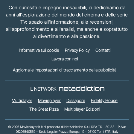
Con curiosità e impegno inesauribili, ci dedichiamo da
anni all'esplorazione del mondo del cinema e delle serie
TV: spazio all'informazione, alle recensioni,
all'approfondimento e all'analisi, ma anche e soprattutto
al divertimento e alla passione.
Informativa sui cookie
Privacy Policy
Contatti
Lavora con noi
Aggiorna le impostazioni di tracciamento della pubblicità
IL NETWORK
Multiplayer
Movieplayer
Dissapore
Fidelity House
The Great Pizza
Multiplayer Edizioni
© 2026 Movieplayer.it è di proprietà di NetAddiction S.r.l. REA TR - 80133 - P.iva:
01206540559 – Sede Legale: Piazza Europa, 19 - 05100 Terni (TR) Italy