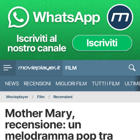
FILM
NEWS
RECENSIONI
MIGLIORI FILM
TUTTI I FILM
ULTIM
Movieplayer
Film
Recensioni
Mother Mary,
recensione: un
melodramma pop tra